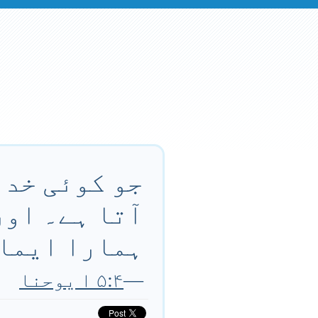
جو کوئی خدا
آتا ہے۔ اور
ہمارا ایما
—
۵:۴ ا یوحنا