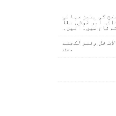
تح کی یقین دہانی
ائی اور خوشی عطا
ے نام میں۔ آمین۔
لات فل وئیر لکھتے
ہیں