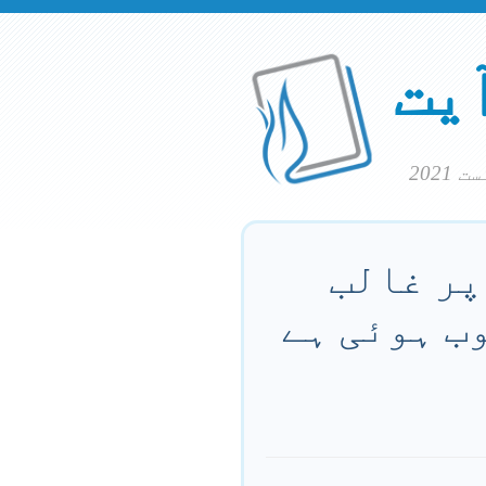
آیت
پر غالب
ب ہوئی ہے