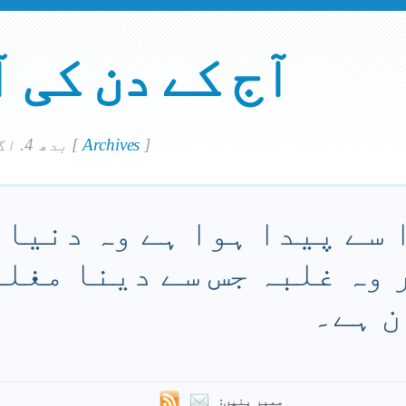
آج کے دن کی 
]
Archives
[
بدھ 4. اگست 2021
 سے پیدا ہوا ہے وہ دنیا 
 وہ غلبہ جس سے دینا مغلو
ن ہے۔
ممبر بنیں: