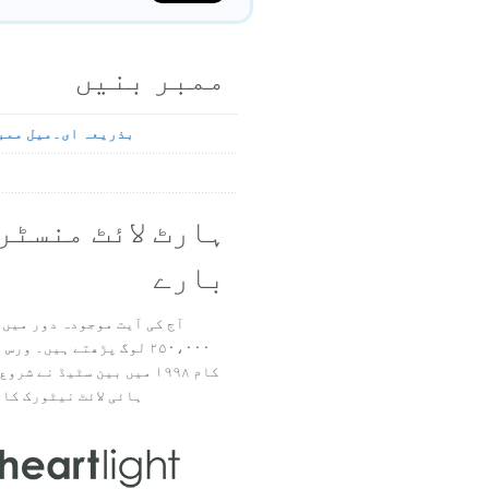
ممبر بنیں
بذریعہ ای۔میل ممب
ہارٹ لائٹ منسٹر
بارے
آج کی آیت موجودہ دور میں 
۲۵۰،۰۰۰ لوگ پڑھتے ہیں۔ ور
ہائی لائٹ نیٹورک کا 