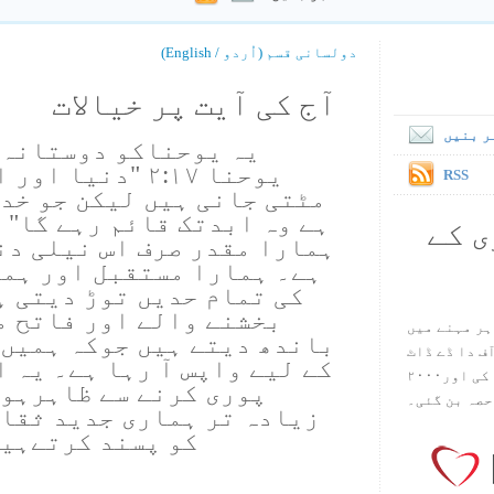
دولسانی قسم (اُردو / English)
آج کی آیت پر خیالات
ر بنیں
یوحنا ۲:۱۷ "دنی
RSS
مٹتی جانی ہیں لیکن جو خدا
ہے وہ ابدتک قائم رہے گا" 
ی کے
ہمارا مقدر صرف اس نیلی دن
ہے۔ ہمارا مستقبل اور ہما
کی تمام حدیں توڑ دیتی ہ
بخشنے والے اور فاتح م
ہر مہنے میں
باندھ دیتے ہیں جوکہ ہمیں 
س آف دا ڈے ڈاٹ
کے لیے واپس آ رہا ہے۔ یہ 
کام ۱۹۹۸ میں بین سٹیڈ نے شروع کی اور۲۰۰۰
پوری کرنے سے ظاہرہوت
حصہ بن گئی۔
زیادہ تر ہماری جدید ثقاف
کو پسند کرتےہیں