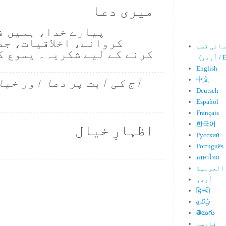
میری دعا
پیارے خدا، ہمیں ف
کروانے، اخلاقیات، جد
کرنے کے لیے شکریہ۔ یسوع ک
Engl)
English
中文
آج کی آیت پر دعا اور خیا
Deutsch
Español
Français
한국어
اظہارِ خیال
Русский
Português
ภาษาไทย
العربية
اُردو
हिन्दी
தமிழ்
తెలుగు
فارسی