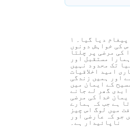
یہ یوحناکو دوستانہ پیغام دیا گیا۔ ۱
ا اور اس کی خواہش دونوں
 کی مرضی پر چلتا
ہمارا مستقبل اور
یا تک محدود نہیں
ری امید اخلاقیات
ے اور ہمیں زندگی
سیح کے ایمان میں
ابدی گھر لے جانے
ایمان خدا کی مرضی
ا ہے جب کہ ہمارے
ت میں لوگ اس چیز
 جو کہ عارضی اور
ناپائیدار ہے۔