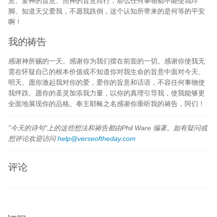
意、爱神的旨意、照神的旨意而行，那么任何事物都不能使我绊
脚。知道天父爱我，不愿我跌倒，这个认知所带来的是何等的平安
啊！
我的祷告
感谢神所赐的一天。感谢你为我们摆在前面的一切。感谢你使我无
需在怀疑自己的根本价值或不知道你对我生命的旨意中面对今天、
明天。愿你激起我对你的爱，爱你的旨意和话语，不容任何事物使
我绊跌。愿你的圣灵加添我力量，以你的真理引导我，使我能够更
全面地展现你的品格。奉主耶稣之名感谢你垂听我的祷告，阿们！
"今天的诗句"上的这些想法和祷告都由Phil Ware 编著。如有疑问或
想评论欢迎访问
help@verseoftheday.com
评论