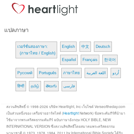
แปลภาษา
เวอร์ชั่นสองภาษา:
English
中文
Deutsch
(ภาษาไทย / English)
Español
Français
한국어
Русский
Português
ภาษาไทย
اللغة العربية
اُردو
हिन्दी
தமிழ்
తెలుగు
فارسی
สงวนลิขสิทธิ์ © 1998-2026 บริษัท Heartlight, Inc เว็บไซต์ Verseoftheday.com
เป็นส่วนหนึ่งของ เครือข่ายฮาร์ทไลท์ (
Heartlight
Network) ข้อพระคัมภีร์ที่นำมา
ใช้มาจากพระคริสตธรรมคัมภีร์ ฉบับภาษาอังกฤษ HOLY BIBLE, NEW
INTERNATIONAL VERSION ซึ่งสงวนลิขสิทธิ์โดยสมาคมพระคริสตธรรม
นานาชาติ © 1973, 1978, 1984, 2011 by International Bible Society ได้รับ