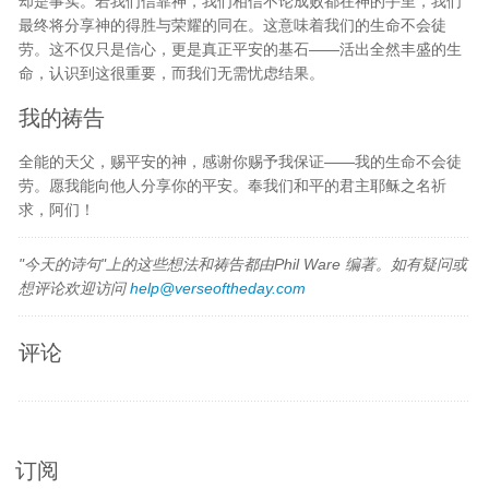
却是事实。若我们信靠神，我们相信不论成败都在神的手里，我们
最终将分享神的得胜与荣耀的同在。这意味着我们的生命不会徒
劳。这不仅只是信心，更是真正平安的基石——活出全然丰盛的生
命，认识到这很重要，而我们无需忧虑结果。
我的祷告
全能的天父，赐平安的神，感谢你赐予我保证——我的生命不会徒
劳。愿我能向他人分享你的平安。奉我们和平的君主耶稣之名祈
求，阿们！
"今天的诗句"上的这些想法和祷告都由Phil Ware 编著。如有疑问或
想评论欢迎访问
help@verseoftheday.com
评论
订阅