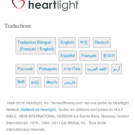
Traductions
Traduction Bilingue:
English
中文
Deutsch
(Français / English)
Español
Français
한국어
Русский
Português
ภาษาไทย
اللغة العربية
اُردو
हिन्दी
தமிழ்
తెలుగు
فارسی
1998-2019, Heartlight, Inc. "Verseoftheday.com" est une partie du Heartlight
Network (
Network de Hearlight
). Toutes les citations sont prises du HOLY
BIBLE , NEW INTERNATIONAL VERSION (La Sainte Bible, Nouveau Version
International). 1978 , 1984 , 2011 par Biblica, Inc . Tous droits
internationaux réservés.