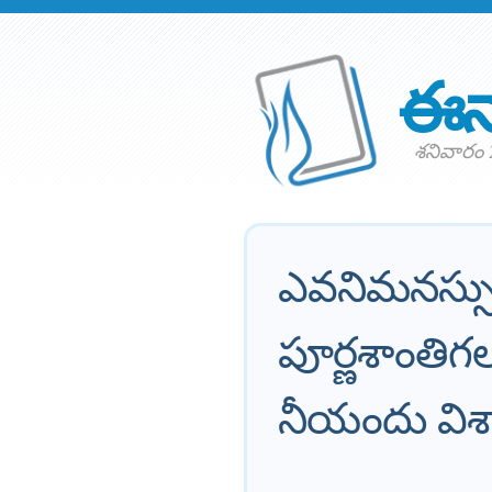
ఈన
శనివారం 
ఎవనిమనస్సు 
పూర్ణశాంతి
నీయందు విశ