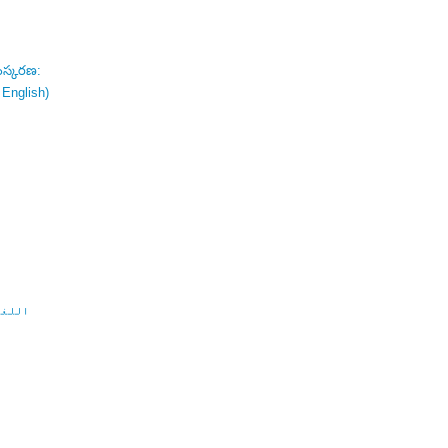
ంస్కరణ:
 English)
اللغة