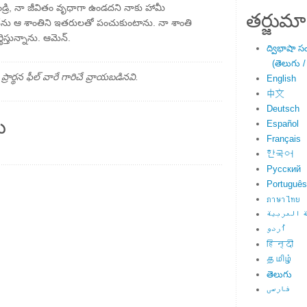
డ్రి, నా జీవితం వృధాగా ఉండదని నాకు హామీ
తర్జుమా
ేను ఆ శాంతిని ఇతరులతో పంచుకుంటాను. నా శాంతి
స్తున్నాను. ఆమెన్.
ద్విభాషా స
(తెలుగు /
్థన ఫీల్ వారే గారిచే వ్రాయబడినవి.
English
中文
Deutsch
ు
Español
Français
한국어
Русский
Português
ภาษาไทย
 العربية
اُردو
हिन्दी
தமிழ்
తెలుగు
فارسی