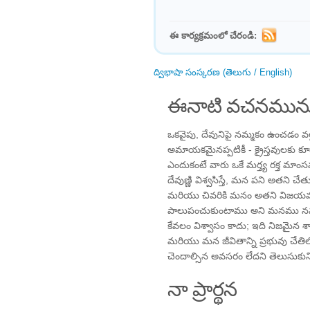
ఈ కార్యక్రమంలో చేరండి:
ద్విభాషా సంస్కరణ (తెలుగు / English)
ఈనాటి వచనమును
ఒకవైపు, దేవునిపై నమ్మకం ఉంచడం 
అమాయకమైనప్పటికీ - క్రైస్తవులకు క
ఎందుకంటే వారు ఒకే మర్త్య రక్త మ
దేవుణ్ణి విశ్వసిస్తే, మన పని అతని చే
మరియు చివరికి మనం అతని విజయవ
పాలుపంచుకుంటాము అని మనము నమ్ము
కేవలం విశ్వాసం కాదు; ఇది నిజమైన శా
మరియు మన జీవితాన్ని ప్రభువు చేత
చెందాల్సిన అవసరం లేదని తెలుసుకుని
నా ప్రార్థన