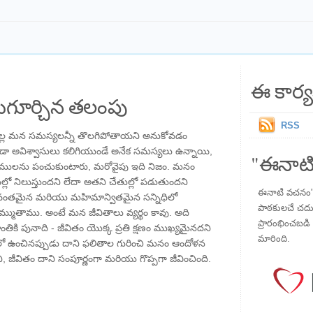
ఈ కార్య
గూర్చిన తలంపు
RSS
వల్ల మన సమస్యలన్నీ తొలగిపోతాయని అనుకోవడం
ూడా అవిశ్వాసులు కలిగియుండే అనేక సమస్యలు ఉన్నాయి,
"ఈనాటి
ాంసములను పంచుకుంటారు, మరోవైపు ఇది నిజం. మనం
తుల్లో నిలుస్తుందని లేదా అతని చేతుల్లో పడుతుందని
ఈనాటి వచనం" ప
ంతమైన మరియు మహిమాన్వితమైన సన్నిధిలో
పాఠకులచే చదువు
తాము. అంటే మన జీవితాలు వ్యర్థం కావు. అది
ప్రారంభించబడి ,
ంతికి పునాది - జీవితం యొక్క ప్రతి క్షణం ముఖ్యమైనదని
మారింది.
ిలో ఉంచినప్పుడు దాని ఫలితాల గురించి మనం ఆందోళన
, జీవితం దాని సంపూర్ణంగా మరియు గొప్పగా జీవించింది.