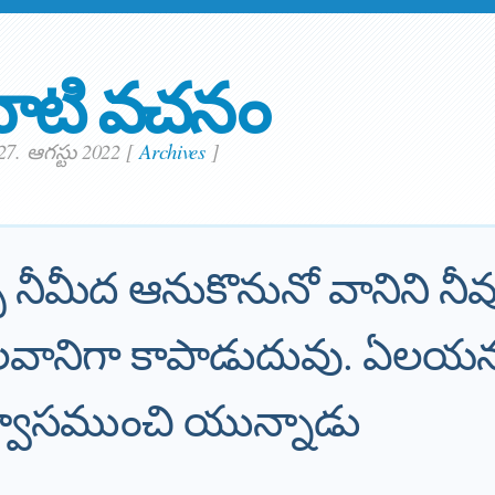
ాటి వచనం
27. ఆగస్టు 2022
[
Archives
]
నీమీద ఆనుకొనునో వానిని నీవ
గలవానిగా కాపాడుదువు. ఏల
్వాసముంచి యున్నాడు