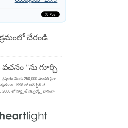
క్రమంలో చేరండి
 వచనం "ను గూర్చి
్రస్తుతం నెలకు 250,000 మందికి పైగా
తుంది. 1998 లో బెన్ స్టీడ్ చే
 2000 లో హార్ట్లైట్ నెట్వర్క్లో భాగంగా