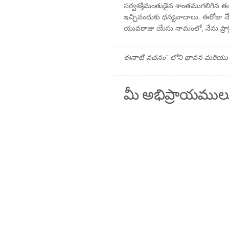
సర్వశక్తిమంతుడైన శాంతముగలిగిన తం
ఇచ్చినందుకు ధన్యవాదాలు. ఈరోజు న
యువరాజు యేసు నామంలో, నేను ప్రార్థి
ఈనాటి వచనం" లోని భావన మరియు ప్రార
మీ అభిప్రాయముల