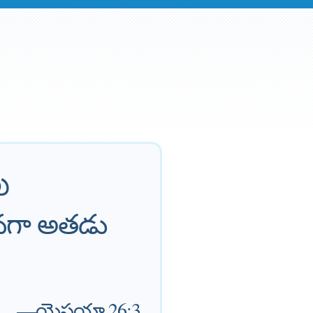
ు
యనగా అతడు
—
యెషయా 26:3