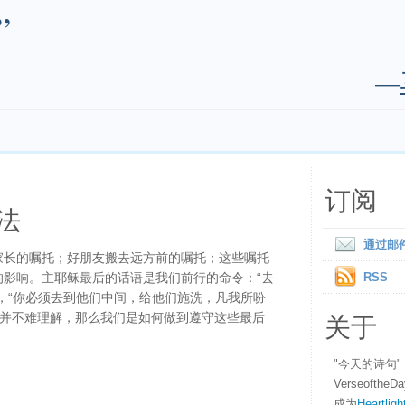
”
—
订阅
法
通过邮
家长的嘱托；好朋友搬去远方前的嘱托；这些嘱托
的影响。主耶稣最后的话语是我们前行的命令：“去
RSS
，“你必须去到他们中间，给他们施洗，凡我所吩
关于
语并不难理解，那么我们是如何做到遵守这些最后
"今天的诗句
Verseofth
成为
Heartligh