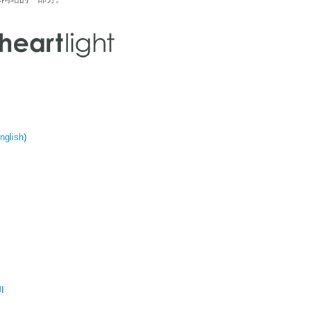
glish)
ال