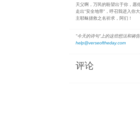
天父啊，万民的盼望出于你，愿
走出“安全地带”，呼召我进入你
主耶稣拯救之名祈求，阿们！
"今天的诗句"上的这些想法和祷告都
help@verseoftheday.com
评论