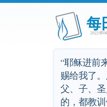
每
2022年
“耶稣进前
赐给我了。
父、子、圣
的，都教训