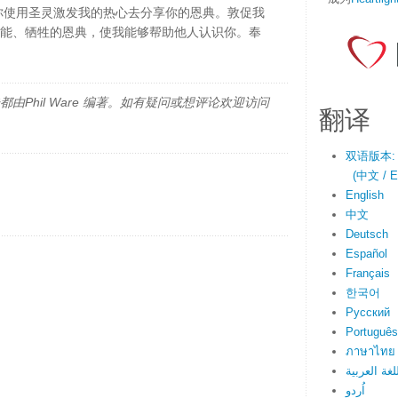
你使用圣灵激发我的热心去分享你的恩典。敦促我
大能、牺牲的恩典，使我能够帮助他人认识你。奉
由Phil Ware 编著。如有疑问或想评论欢迎访问
翻译
双语版本:
(中文 / En
English
中文
Deutsch
Español
Français
한국어
Русский
Português
ภาษาไทย
لغة العربية
اُردو