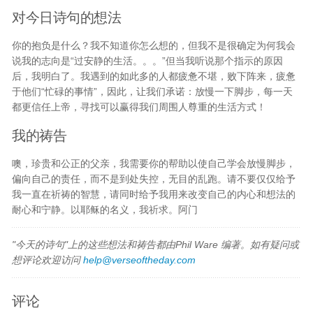
对今日诗句的想法
你的抱负是什么？我不知道你怎么想的，但我不是很确定为何我会
说我的志向是“过安静的生活。。。”但当我听说那个指示的原因
后，我明白了。我遇到的如此多的人都疲惫不堪，败下阵来，疲惫
于他们“忙碌的事情”，因此，让我们承诺：放慢一下脚步，每一天
都更信任上帝，寻找可以赢得我们周围人尊重的生活方式！
我的祷告
噢，珍贵和公正的父亲，我需要你的帮助以使自己学会放慢脚步，
偏向自己的责任，而不是到处失控，无目的乱跑。请不要仅仅给予
我一直在祈祷的智慧，请同时给予我用来改变自己的内心和想法的
耐心和宁静。以耶稣的名义，我祈求。阿门
"今天的诗句"上的这些想法和祷告都由Phil Ware 编著。如有疑问或
想评论欢迎访问
help@verseoftheday.com
评论