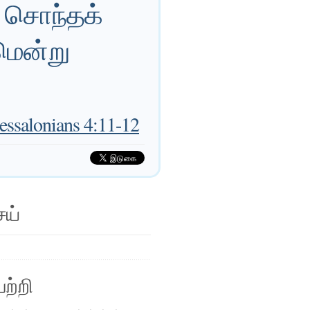
் சொந்தக்
ென்று
salonians 4:11-12
ெய்
ற்றி