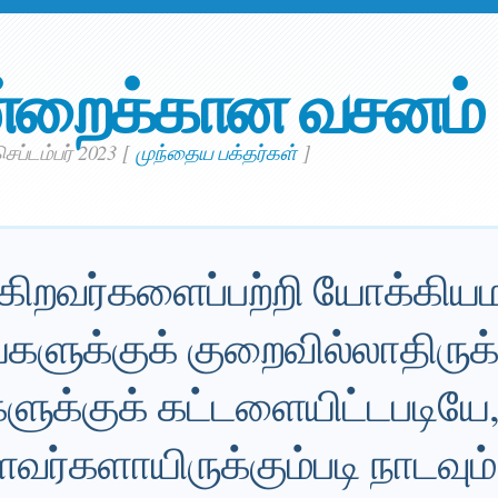
்றைக்கான வசனம்
செப்டம்பர் 2023
[
முந்தைய பக்தர்கள்
]
க்கிறவர்களைப்பற்றி யோக்கியம
்களுக்குக் குறைவில்லாதிருக்க
களுக்குக் கட்டளையிட்டபடியே
்களாயிருக்கும்படி நாடவும்,