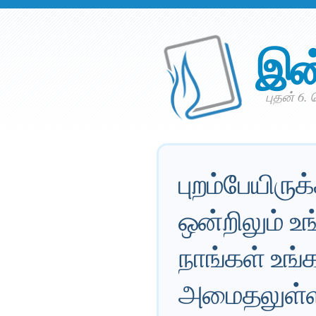
இன
புதன் 6. 
புறம்பேயிரு
ஒன்றிலும் உங
நாங்கள் உங்
அமைதலுள்ளவர