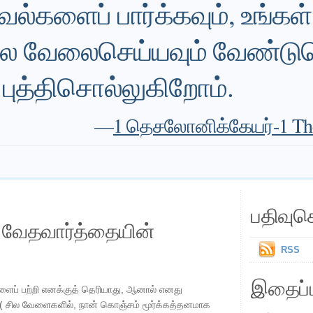
்களைப் பார்க்கவும், உங்கள
 வேலைசெய்யவும் வேண்டும
் புத்திசொல்லுகிறோம்.
—
1 தெசலோனிக்கேயர்-1 Thes
பதிவுச
ய வேதவார்த்தையின்
RSS
இதைப்ப
ைப் பற்றி எனக்குத் தெரியாது, ஆனால் எனது
( சில வேளைகளில், நான் கொஞ்சம் மூர்க்கத்தனமாக