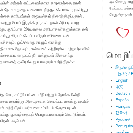
ஒவ்வொரு மாதமு
பவுலின் அந்தக் கட்டளைக்கான காரணத்தை நான்
மேற்பட்ட மக்க
ன் நோக்கத்தை என்னால் புரிந்துக்கொள்ள முடிகிறது .
பெறுகிறார்கள்
ழ்க்கை காரியங்கள் அலுவல்கள் நிறைந்திருப்பதால் ,
லனற்று போய் இருக்கிறார்கள். நான் அப்படி வாழ
 மீது, குறிப்பாக இயேசுவை அறியாதவர்களுக்காக என்
ய்து விரயம் செய்ய விரும்பவில்லை. என்
த்தவும், ஒவ்வொரு நாளும் எனக்கு
ாக தேடவும், என்னைச் சுற்றியுள்ள மற்றவர்களின்
மொழிப்ப
ழ்க்கையை வாழவும் நீர் என்னுடன் இணைந்து
 தேவனைத் தவிர வேறு யாரையும் சார்ந்திருக்க
இருமொழிப்ப
(தமிழ் / E
்
English
中文
Deutsch
ிதாவே , கட்டுப்பாட்டை மீறி மற்றும் நோக்கமின்றி
Español
புகளை உணர்ந்து அமைதலாக செயல்பட எனக்கு உதவிச்
Français
் சுற்றியிருப்பவர்களை உம்மிடம் கிருபையுடன்
한국어
்கு ஞானத்தையும் பொறுமையையும் கொடுங்கள்.
Русский
கிறேன். ஆமென்.
Português
ภาษาไทย