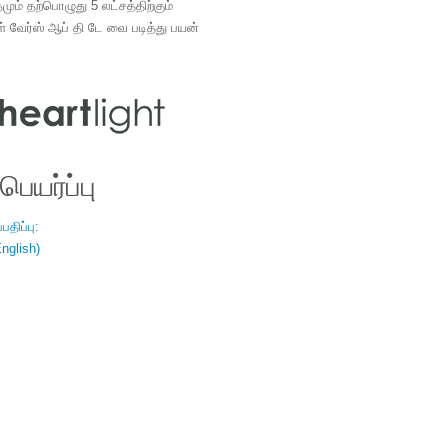
ம் தற்பொழுது 5 லட்சத்திற்கும்
ள் வேர்ஸ் ஆப் தி டே வை படித்து பயன்
.
ெயர்ப்பு
திப்பு:
nglish)