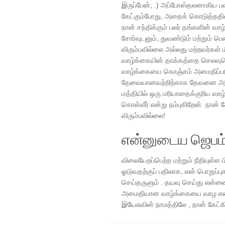
இருப்பேன், .) அப்போஸ்தலனாகிய 
கேட்கும்போது, ​​அதைக் கொடுத்ததி
நான் சந்திக்கும் பலர் தங்களின் வா
சோர்வுடனும், துவண்டும் மற்றும் பெ
விரும்பவில்லை அல்லது மற்றவர்கள்
வாழ்க்கையின் தாக்கத்தை செலவுசெ
வாழ்க்கையை கொஞ்சம் அமைதிப்படு
தேவையானவற்றிற்காக தேவனை அதிகம
மத்தியில் ஒரு மரியாதைக்குரிய வா
கொள்வீர் என்று நம்புகிறேன். நான்
விரும்பவில்லை!
என்னுடைய ஜெபம
விலையேறப்பெற்ற மற்றும் நீதியுள்ள ப
ஓடுவதற்குப் பதிலாக, என் பொறுப்
செய்தருளும் . தயவு செய்து என்னைச
அமைதியான வாழ்க்கையை வாழ எனக
இயேசுவின் நாமத்திலே , நான் கேட்