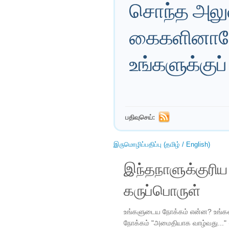
சொந்த அலுவல
கைகளினாலே
உங்களுக்குப
பதிவுசெய்:
இருமொழிப்பதிப்பு (தமிழ் / English)
இந்தநாளுக்குரி
கருப்பொருள்
உங்களுடைய நோக்கம் என்ன? உங்கள
நோக்கம் "அமைதியாக வாழ்வது..." 