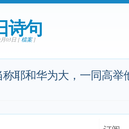
日诗句
10月03日
[
檔案
]
当称耶和华为大，一同高举