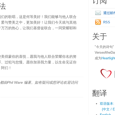
订阅
法
通过邮
我们的歌唱，这是何等美好！我们能够与他人联合
、爱与赞美之中，更加美好！让我们今天就与其他
RSS
千万万的热心，让我们基督徒联合，一同荣耀耶和
关于
"今天的诗句
Verseofth
赞美得蒙你的喜悦，愿我与他人联合荣耀你名的努
成为
Heartligh
罪、过犯与怠慢。愿你加添我力量，以生命见证你
，阿们！
由Phil Ware 编著。如有疑问或想评论欢迎访问
翻译
双语版本:
(中文 / En
English