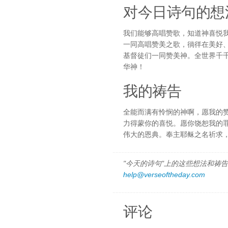
对今日诗句的想
我们能够高唱赞歌，知道神喜悦
一同高唱赞美之歌，徜徉在美好
基督徒们一同赞美神。全世界千
华神！
我的祷告
全能而满有怜悯的神啊，愿我的
力得蒙你的喜悦。愿你饶恕我的
伟大的恩典。奉主耶稣之名祈求
"今天的诗句"上的这些想法和祷告都
help@verseoftheday.com
评论