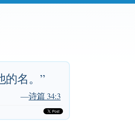
他的名。”
—
诗篇 34:3