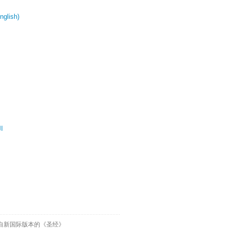
glish)
ال
自新国际版本的《圣经》