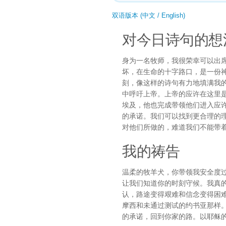
双语版本 (中文 / English)
对今日诗句的想
身为一名牧师，我很荣幸可以出
坏，在生命的十字路口，是一份
刻，像这样的诗句有力地填满我
中呼吁上帝。上帝的应许在这里
埃及，他也完成带领他们进入应
的承诺。我们可以找到更合理的
对他们所做的，难道我们不能带着
我的祷告
温柔的牧羊犬，你带领我安全度
让我们知道你的时刻守候。我真
认，路途变得艰难和信念变得困
摩西和未通过测试的约书亚那样
的承诺，回到你家的路。以耶稣