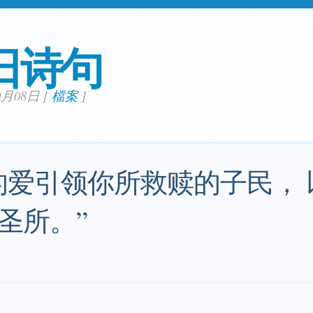
日诗句
10月08日
[
檔案
]
的爱引领你所救赎的子民，
圣所。”