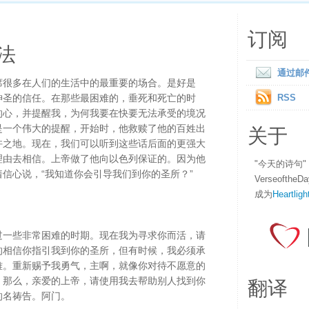
订阅
法
通过邮
席很多在人们的生活中的最重要的场合。是好是
神圣的信任。在那些最困难的，垂死和死亡的时
RSS
的心，并提醒我，为何我要在快要无法承受的境况
关于
是一个伟大的提醒，开始时，他救赎了他的百姓出
许之地。现在，我们可以听到这些话后面的更强大
理由去相信。上帝做了他向以色列保证的。因为他
"今天的诗句
信心说，“我知道你会引导我们到你的圣所？”
Verseofth
成为
Heartligh
过一些非常困难的时期。现在我为寻求你而活，请
的相信你指引我到你的圣所，但有时候，我必须承
难。重新赐予我勇气，主啊，就像你对待不愿意的
翻译
。那么，亲爱的上帝，请使用我去帮助别人找到你
的名祷告。阿门。