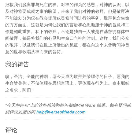
拯救我们脱离罪与死亡的神。对神的作为的感恩，对神的认识，以
及对神将要成就之事的盼望，带来了我们对神的敬拜。但是敬拜决
不能被划分为仅在教会场所或灵修时间进行的事务。敬拜包含生命
的方方面面。这就是为何让我们的言语和心思顺服于神的旨意和工
作是如此重要。私下的敬拜，不论是独自一人或是在基督徒群体中
间敬拜，都是将我们的心灵和生命归向神的时刻。这样，我们公众
的敬拜，以及我们在世上所活出的见证，都在向这个未曾听闻神旨
意的世界歌唱从神而来的音符。
我的祷告
噢，圣洁、全能的神啊，愿今天成为敬拜并荣耀你的日子。愿我的
生命赞美你，不仅体现在思想言语上，更体现在行为上。奉主耶稣
之名求，阿们！
"今天的诗句"上的这些想法和祷告都由Phil Ware 编著。如有疑问或
想评论欢迎访问
help@verseoftheday.com
评论