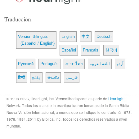
Traducción
Version Bilingue:
English
中文
Deutsch
(Español / English)
Español
Français
한국어
Русский
Português
ภาษาไทย
اللغة العربية
اُردو
हिन्दी
தமிழ்
తెలుగు
فارسی
© 1998-2026, Heartlight, Inc. Verseoftheday.com es parte de
Heartlight
Network. Todas las citas de la escritura fueron tomadas de la Santa Biblia
Nueva Versión Internacional, a menos que se indique lo contrario. © 1973,
1978, 1984, 2011 by Biblica, Inc. Todos los derechos reservados a nivel
mundial.