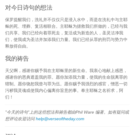
对今日诗句的想法
保罗提醒我们，洗礼并不仅仅只是浸入水中，而是在洗礼中与主耶
稣的死、埋葬、复活相联合。主耶稣为拯救我们所做的，已经与我
们共享。我们已经向着罪死去，复活成为新造的人，圣灵洁净我
们，使我成为圣洁并加添我们力量。我们已经从罪的刑罚与势力中
释放得自由。
我的祷告
天父啊，感谢你赐予我在主耶稣里的新生命。我衷心地献上感恩，
感谢你的恩典遮盖我的罪。愿你加添我力量，使我的生命脱离罪的
辖制。愿你饶恕我曾与罪为伍。愿你赐予我强烈的感官，憎恶一切
污秽我灵魂或使我内心偏离你旨意的事。奉主耶稣之名祈求，阿
们！
"今天的诗句"上的这些想法和祷告都由Phil Ware 编著。如有疑问或
想评论欢迎访问
help@verseoftheday.com