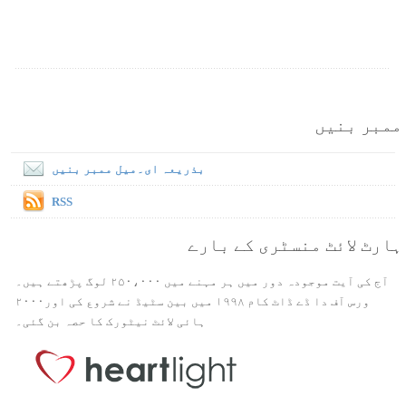
ممبر بنیں
بذریعہ ای۔میل ممبر بنیں
RSS
ہارٹ لائٹ منسٹری کے بارے
آج کی آیت موجودہ دور میں ہر مہنے میں ۲۵۰،۰۰۰ لوگ پڑھتے ہیں۔
ورس آف دا ڈے ڈاٹ کام ۱۹۹۸ میں بین سٹیڈ نے شروع کی اور۲۰۰۰
ہائی لائٹ نیٹورک کا حصہ بن گئی۔