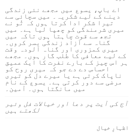
اے باپ، یسوع میں مجھے نئی زندگی
دینے کے لیے شکریہ۔ میں سچائی سے
تیرا شکر ادا کرتا ہوں کہ تُو نے
میری شرمندگی کو چھپا لیا ہے۔ میں
تجھ سے قوت چاہتا ہوں تاکہ میں
گناہ سے آزاد زندگی بسر کروں۔
میری کمزوری اور گناہ آلودہ وقت
کے لیے معافی کا طلب گار ہوں۔ مجھے
ہر اس چیز کے بارے نفرت کا ایک عمیق
احساس دے دے جو کہ میری روح کو
ناپاک کرتی ہے یا میرے دل کو تیری
مرضی سے دور کرتی ہے۔ یسوع کے نام
میں مانگتا ہوں۔ آمین۔
آج کی آیت پر دعا اور خیالات فل وئیر
لکھتے ہیں
اظہارِ خیال