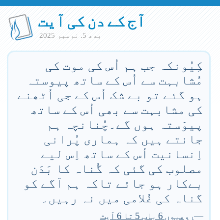
آج کے دن کی آیت
بدھ 5. نومبر 2025
کِیُونکہ جب ہم اُس کی موت کی
مُشابہت سے اُس کے ساتھ پیوستہ
ہو گئے تو بے شک اُس کے جی اُٹھنے
کی مشابہت سے بھی اُس کے ساتھ
پیوَستہ ہوں گے۔چُنانچہ ہم
جانتے ہیں کہ ہماری پُرانی
اِنسانیت اُس کے ساتھ اِس لیے
مصلوب کی گئی کہ گُناہ کا بَدَن
بےکار ہو جائے تاکہ ہم آگے کو
گناہ کی غُلامی میں نہ رہیں۔
—
رومیوں 6 باب 5 تا 6 آیت