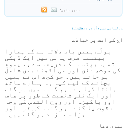
ممبر بنیں:
دولسانی قسم (اُردو / English)
آج کی آیت پر خیالات
پولُس ہمیں یاد دلاتا ہے کہ ہمارا
بپتسمہ صرف پانی میں ایک ڈبکی
تھی۔ بپتسمہ کے ذریعہ سے ہم یسوع
کی موت، دفن اور جی اُٹھنے میں شامل
ہو جاتے ہیں۔ جو کچھ اس نے ہمیں
بچانے کے لیے کیا وہ ہمارے ساتھ
بانٹا گیا ہے۔ ہم گناہ میں مر گئے
اور ایک نئی شخصیت کے طور پر صاف
اور پاکیزہ اور روح القدس کی وجہ
سے قوت پا گئے۔ ہم گناہ کی قوت اور
جزا سے آزاد ہو گئے ہیں۔
میری دعا