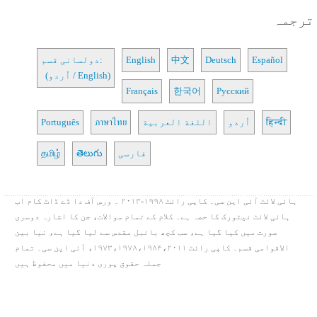
ترجمہ
Español
Deutsch
中文
English
دولسانی قسم:
(اُردو / English)
Français
한국어
Русский
हिन्दी
اُردو
اللغة العربية
ภาษาไทย
Português
فارسی
తెలుగు
தமிழ்
ہائی لائٹ آئی این سی۔ کاپی رائٹ ۱۹۹۸-۲۰۱۳ ۔ ورس آف دا ڈے ڈاٹ کام اب
ہائی لائٹ نیٹورک کا حصہ ہے۔ کلام کے تمام سوالات، جن کا اشارہ دوسری
صورت میں کیا گیا ہے، سب کچھ بائبل مقدس سے لیا گیا ہے، نیا بین
الاقوامی قسم۔ کاپی رائٹ ۱۹۷۳،۱۹۷۸،۱۹۸۴،۲۰۱۱، آئی این سی۔ تمام
جملہ حقوق پوری دنیا میں محفوظ ہیں