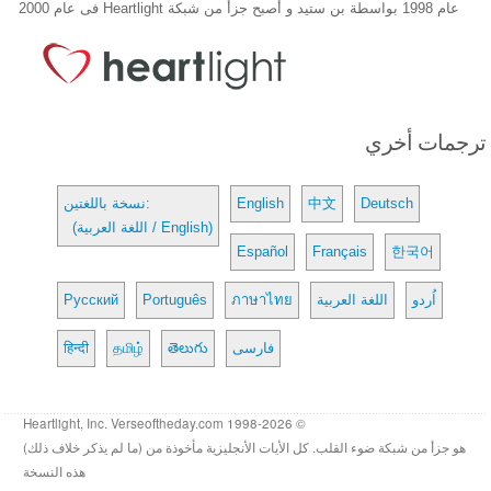
عام 1998 بواسطة بن ستيد و أصبح جزأ من شبكة Heartlight فى عام 2000
ترجمات أخري
Deutsch
中文
English
نسخة باللغتين:
(اللغة العربية / English)
Español
Français
한국어
اُردو
اللغة العربية
ภาษาไทย
Português
Русский
فارسی
తెలుగు
தமிழ்
हिन्दी
© 1998-2026 Heartlight, Inc. Verseoftheday.com
هو جزأ من شبكة ضوء القلب. كل الأيات الأنجليزية مأخوذة من (ما لم يذكر خلاف ذلك)
هذه النسخة