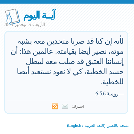
آيــة اليوم
الأربعاء 5. نوفمبر 2025
لأنه إن كنا قد صرنا متحدين معه بشبه
موته، نصير أيضا بقيامته. عالمين هذا: أن
إنساننا العتيق قد صلب معه ليبطل
جسد الخطية، كي لا نعود نستعبد أيضا
للخطية.
—
رومية 5:6-6
اشترك:
نسخة باللغتين (اللغة العربية / English)