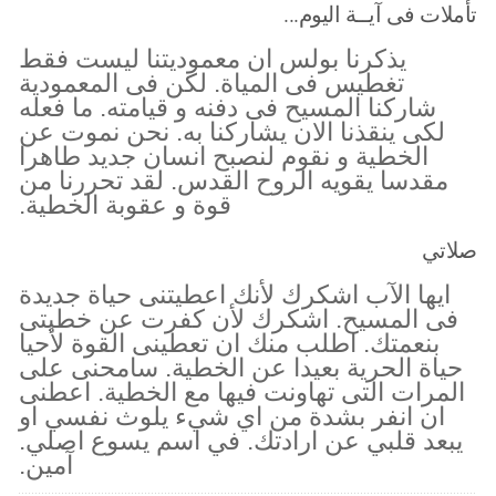
تأملات فى آيــة اليوم...
يذكرنا بولس ان معموديتنا ليست فقط
تغطيس فى المياة. لكن فى المعمودية
شاركنا المسيح فى دفنه و قيامته. ما فعله
لكى ينقذنا الان يشاركنا به. نحن نموت عن
الخطية و نقوم لنصبح انسان جديد طاهرا
مقدسا يقويه الروح القدس. لقد تحررنا من
قوة و عقوبة الخطية.
صلاتي
ايها الآب اشكرك لأنك اعطيتنى حياة جديدة
فى المسيح. اشكرك لأن كفرت عن خطيتى
بنعمتك. اطلب منك ان تعطينى القوة لأحيا
حياة الحرية بعيدا عن الخطية. سامحنى على
المرات التى تهاونت فيها مع الخطية. اعطنى
ان انفر بشدة من اي شيء يلوث نفسي او
يبعد قلبي عن ارادتك. في اسم يسوع اصلي.
آمين.