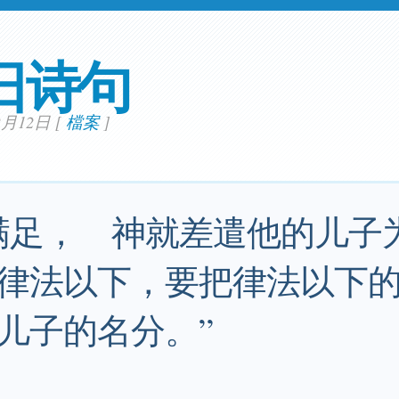
日诗句
12月12日
[
檔案
]
满足， 神就差遣他的儿子
律法以下，要把律法以下
儿子的名分。”