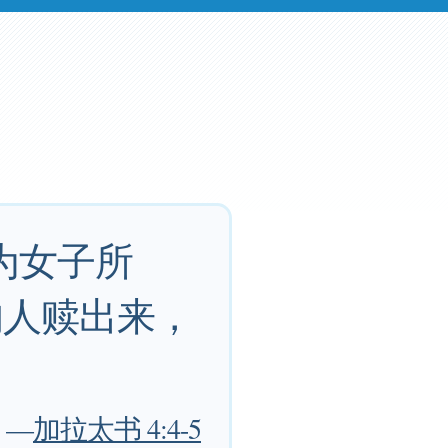
为女子所
的人赎出来，
—
加拉太书 4:4-5