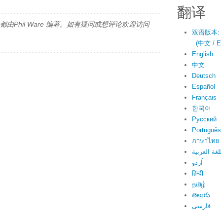
翻译
由Phil Ware 编著。如有疑问或想评论欢迎访问
双语版本:
(中文 / En
English
中文
Deutsch
Español
Français
한국어
Русский
Português
ภาษาไทย
لغة العربية
اُردو
हिन्दी
தமிழ்
తెలుగు
فارسی