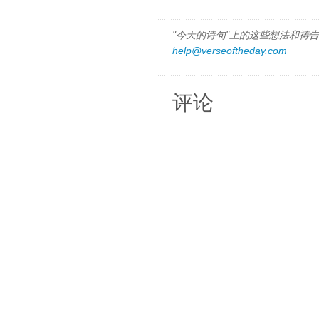
"今天的诗句"上的这些想法和祷告都
help@verseoftheday.com
评论