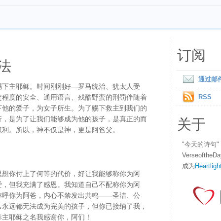
订阅
法
通过邮
赐下主耶稣。时间刚刚好—罗马统治、犹太人受
定程度的安全、通用语言、残酷野蛮的刑罚伴随着
RSS
下他的爱子，为女子所生。为了赐下救主到我们的
关于
行，是为了让我们能够成为他的孩子，是真正的而
权利。所以，神不仅是神，更是阿爸父。
"今天的诗句
Verseofth
成为
Heartligh
思想你付上了何等的代价，好让我能够称你为阿
爱，但我充满了感恩。我知道自己不配称你为阿
称呼你为阿爸，内心不禁发出共鸣——圣洁、公
己永远都无法成为完美的孩子，但你已接纳了我，
奉主耶稣之名我感谢你，阿们！