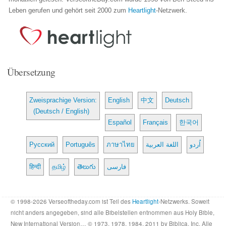
Leben gerufen und gehört seit 2000 zum
Heartlight
-Netzwerk.
Übersetzung
Zweisprachige Version:
English
中文
Deutsch
(Deutsch / English)
Español
Français
한국어
Русский
Português
ภาษาไทย
اللغة العربية
اُردو
हिन्दी
தமிழ்
తెలుగు
فارسی
© 1998-2026 Verseoftheday.com ist Teil des
Heartlight
-Netzwerks. Soweit
nicht anders angegeben, sind alle Bibelstellen entnommen aus Holy Bible,
New International Version… © 1973, 1978, 1984, 2011 by Biblica, Inc. Alle