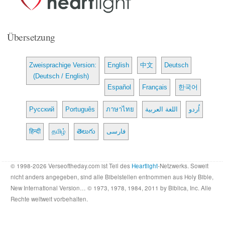
Übersetzung
Zweisprachige Version:
English
中文
Deutsch
(Deutsch / English)
Español
Français
한국어
Русский
Português
ภาษาไทย
اللغة العربية
اُردو
हिन्दी
தமிழ்
తెలుగు
فارسی
© 1998-2026 Verseoftheday.com ist Teil des
Heartlight
-Netzwerks. Soweit
nicht anders angegeben, sind alle Bibelstellen entnommen aus Holy Bible,
New International Version… © 1973, 1978, 1984, 2011 by Biblica, Inc. Alle
Rechte weltweit vorbehalten.