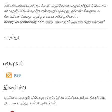
இன்றைக்கான வார்த்தை அதின் கருப்பொருள் மற்றும் ஜெபம் ஆகியவை
சகோதரர் பில்வேர் அவர்களால் எழுதப்படுகிறது. நீங்கள் உங்களுடைய
கேள்விகள் அல்லது கருத்துக்களை பகிர்ந்துகொள்ள
help@verseoftheday.com என்ற மின்னஞ்சல் மூலமாக தெரிவிக்கலாம்.
கருத்து
பதிவுசெய்
RSS
இதைப்பற்றி
ஒவ்வொரு மாதமும் தற்பொழுது 5 லட்சத்திற்கும் மேற்பட்ட மக்கள் வேர்ஸ் ஆப்
தி டே வை படித்து பயன் பெறுகிறார்கள்.