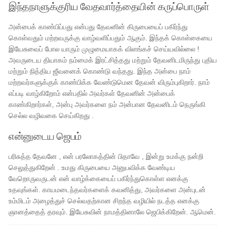
இந்தநாளுக்குரிய வேதவார்த்தையின் கருப்பொருள்
அன்பைக் காண்பிப்பது என்பது தேவனின் கிருபையைப் பகிர்ந்து
கொள்வதும் மற்றவருக்கு வாழ்வளிப்பதும் ஆகும். இந்தக் கொள்கையை
இயேசுவைப் போல யாரும் முழுமையாகக் விளங்கச் செய்யவில்லை !
அவருடைய தியாகம் நம்மைக் இரட்சித்தது மற்றும் தேவனிடமிருந்து புதிய
மற்றும் நித்திய ஜீவனைக் கொண்டு வந்தது. இந்த அன்பை நாம்
மற்றவர்களுக்குக் காண்பிக்க வேண்டுமென தேவன் விரும்புகிறார். நாம்
எப்படி வாழ்கிறோம் என்பதில் அவர்கள் தேவனின் அன்பைக்
காண்கிறார்கள், அன்பு அவர்களை நம் அன்பான தேவனிடம் நெருங்கி
செல்ல வழிவகை செய்கிறது .
என்னுடைய ஜெபம்
பரிசுத்த தேவனே , என் பரலோகத்தின் பிதாவே , இன்று உமக்கு நன்றி
செலுத்துகிறேன் . உமது கிருபையை அனுபவிக்க வேண்டிய
வேறொருவருடன் என் வாழ்க்கையைப் பகிர்ந்துகொள்ள எனக்கு
உதவுங்கள். காயமடைந்தவர்களைக் கவனித்து, அவர்களை அன்புடன்
உம்மிடம் அழைத்துச் செல்வதற்கான சிறந்த வழியில் நடத்த எனக்கு
ஞானத்தைத் தரவும். இயேசுவின் நாமத்தினாலே ஜெபிக்கிறேன். ஆமென்.