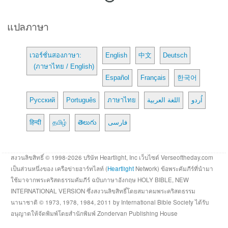
แปลภาษา
เวอร์ชั่นสองภาษา:
English
中文
Deutsch
(ภาษาไทย / English)
Español
Français
한국어
Русский
Português
ภาษาไทย
اللغة العربية
اُردو
हिन्दी
தமிழ்
తెలుగు
فارسی
สงวนลิขสิทธิ์ © 1998-2026 บริษัท Heartlight, Inc เว็บไซต์ Verseoftheday.com
เป็นส่วนหนึ่งของ เครือข่ายฮาร์ทไลท์ (
Heartlight
Network) ข้อพระคัมภีร์ที่นำมา
ใช้มาจากพระคริสตธรรมคัมภีร์ ฉบับภาษาอังกฤษ HOLY BIBLE, NEW
INTERNATIONAL VERSION ซึ่งสงวนลิขสิทธิ์โดยสมาคมพระคริสตธรรม
นานาชาติ © 1973, 1978, 1984, 2011 by International Bible Society ได้รับ
อนุญาตให้จัดพิมพ์โดยสำนักพิมพ์ Zondervan Publishing House