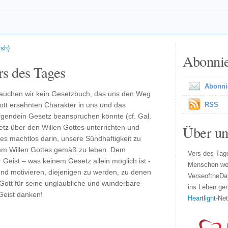
ish)
Abonni
s des Tages
Abonni
rauchen wir kein Gesetzbuch, das uns den Weg
Gott ersehnten Charakter in uns und das
RSS
irgendein Gesetz beanspruchen könnte (cf. Gal.
Über un
tz über den Willen Gottes unterrichten und
 es machtlos darin, unsere Sündhaftigkeit zu
dem Willen Gottes gemäß zu leben. Dem
Vers des Tage
Geist – was keinem Gesetz allein möglich ist -
Menschen wel
und motivieren, diejenigen zu werden, zu denen
VerseoftheDa
 Gott für seine unglaubliche und wunderbare
ins Leben ger
Geist danken!
Heartlight
-Ne