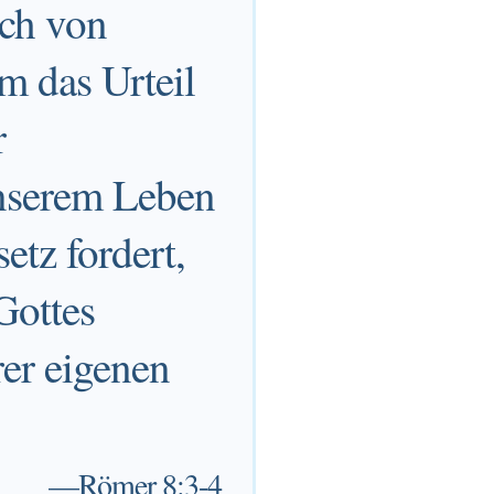
sch von
m das Urteil
r
unserem Leben
etz fordert,
Gottes
er eigenen
—
Römer 8:3-4