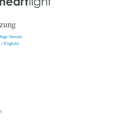
zung
hige Version:
/ English)
ال