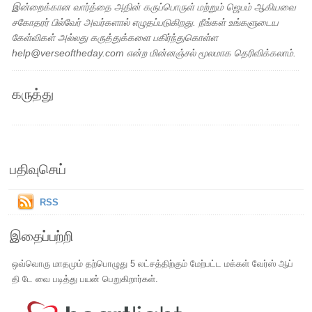
இன்றைக்கான வார்த்தை அதின் கருப்பொருள் மற்றும் ஜெபம் ஆகியவை
சகோதரர் பில்வேர் அவர்களால் எழுதப்படுகிறது. நீங்கள் உங்களுடைய
கேள்விகள் அல்லது கருத்துக்களை பகிர்ந்துகொள்ள
help@verseoftheday.com என்ற மின்னஞ்சல் மூலமாக தெரிவிக்கலாம்.
கருத்து
பதிவுசெய்
RSS
இதைப்பற்றி
ஒவ்வொரு மாதமும் தற்பொழுது 5 லட்சத்திற்கும் மேற்பட்ட மக்கள் வேர்ஸ் ஆப்
தி டே வை படித்து பயன் பெறுகிறார்கள்.