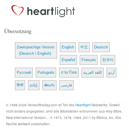
Übersetzung
Zweisprachige Version:
English
中文
Deutsch
(Deutsch / English)
Español
Français
한국어
Русский
Português
ภาษาไทย
اللغة العربية
اُردو
हिन्दी
தமிழ்
తెలుగు
فارسی
© 1998-2026 Verseoftheday.com ist Teil des
Heartlight
-Netzwerks. Soweit
nicht anders angegeben, sind alle Bibelstellen entnommen aus Holy Bible,
New International Version… © 1973, 1978, 1984, 2011 by Biblica, Inc. Alle
Rechte weltweit vorbehalten.