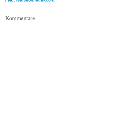
help@verseoftheday.com
.
Kommentare