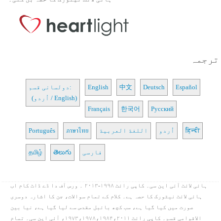
ترجمہ
Español
Deutsch
中文
English
دولسانی قسم:
(اُردو / English)
Français
한국어
Русский
हिन्दी
اُردو
اللغة العربية
ภาษาไทย
Português
فارسی
తెలుగు
தமிழ்
ہائی لائٹ آئی این سی۔ کاپی رائٹ ۱۹۹۸-۲۰۱۳ ۔ ورس آف دا ڈے ڈاٹ کام اب
ہائی لائٹ نیٹورک کا حصہ ہے۔ کلام کے تمام سوالات، جن کا اشارہ دوسری
صورت میں کیا گیا ہے، سب کچھ بائبل مقدس سے لیا گیا ہے، نیا بین
الاقوامی قسم۔ کاپی رائٹ ۱۹۷۳،۱۹۷۸،۱۹۸۴،۲۰۱۱، آئی این سی۔ تمام