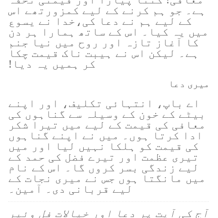
ہے۔ جو ہم کرنے کے لیے کمزورتھے اس
کے لیے ہم نے دعا کی،خدا نے یسوع
میں یہ کیا۔ اس کے ساتھ ہمارا ہر دن
کا آغاز تازہ اور روح میں نیا جنم
ہے۔ لیکن اس نے ہیبت ناک قیمت چکا
کر ہمیں یہ دیا!
میری دعا
اے باپ، انتہائی تکلیف، اور اپنے
بیٹے کے خون کے وسیلہ سے گناہوں کی
معافی کی قیمت کے لیے میں تیرا شکر
ادا کرتا ہوں۔ میں نے اپنے گناہوں
کی قیمت کو ہلکا نہیں لیا اور میں
تیری عظمت اور تیرے فضل کی حمد کے
لیے زندگی بسر کروں گا۔ اس کے نام
میں مانگتا ہوں جس نے میری نجات کے
لیے قربانی دی۔ آمین۔
آج کی آیت پر دعا اور خیالات فل وئیر