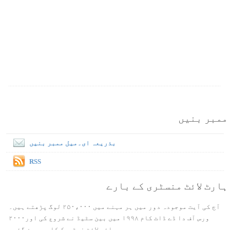
ممبر بنیں
بذریعہ ای۔میل ممبر بنیں
RSS
ہارٹ لائٹ منسٹری کے بارے
آج کی آیت موجودہ دور میں ہر مہنے میں ۲۵۰،۰۰۰ لوگ پڑھتے ہیں۔
ورس آف دا ڈے ڈاٹ کام ۱۹۹۸ میں بین سٹیڈ نے شروع کی اور۲۰۰۰
ہائی لائٹ نیٹورک کا حصہ بن گئی۔