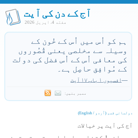
آج کے دن کی آیت
هفته 4. اپريل 2026
ہم کو اُس میں اُس کے خُون کے
وسیلہ سے مخلصی یعنی قُصُوروں
کی معافی اُس کے اُس فضل کی دولت
کے مُوافِق حاصِل ہے۔
—
افسیوں ۱ باب ۱۷ آیت
ممبر بنیں:
دولسانی قسم (اُردو / English)
آج کی آیت پر خیالات
معافی! کتنا پیارا اور قیمتی تحفہ