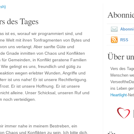
ish)
Abonni
s des Tages
Abonni
s ist es, worauf wir programmiert sind, und
ne Welt mit ihren Tonfragmenten von Bytes und
RSS
von uns verlangt. Aber sanfte Güte und
Über un
nde Gnade inmitten von Chaos und Konflikten
s für Gemeinden, in Konflikt geratene Familien
Wie gelingt es uns, freundlich und gütig zu
Vers des Tage
reaktion wegen erlebter Wunden, Angriffe und
Menschen wel
r ist uns nahe! Er ist unsere Rechtfertigung.
VerseoftheDa
 Trost. Er ist unsere Hoffnung. Er ist unsere
ins Leben ger
 nicht alleine. Unser Schicksal, unseren Ruf und
Heartlight
-Ne
n noch verteidigen.
mir immer nahe in meinem Bestreben, ein
n Chaos und Konflikten zu sein. Ich bitte dich,