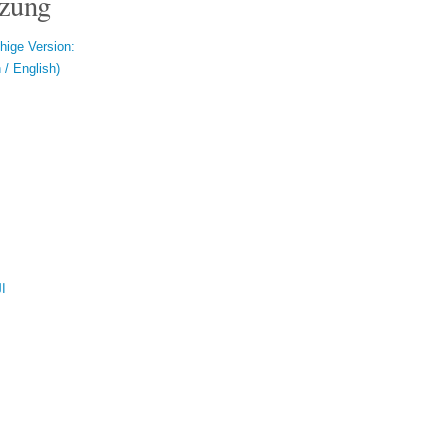
zung
hige Version:
/ English)
ال