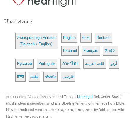
Übersetzung
Zweisprachige Version:
English
中文
Deutsch
(Deutsch / English)
Español
Français
한국어
Русский
Português
ภาษาไทย
اللغة العربية
اُردو
हिन्दी
தமிழ்
తెలుగు
فارسی
© 1998-2026 Verseoftheday.com ist Teil des
Heartlight
-Netzwerks. Soweit
nicht anders angegeben, sind alle Bibelstellen entnommen aus Holy Bible,
New International Version… © 1973, 1978, 1984, 2011 by Biblica, Inc. Alle
Rechte weltweit vorbehalten.