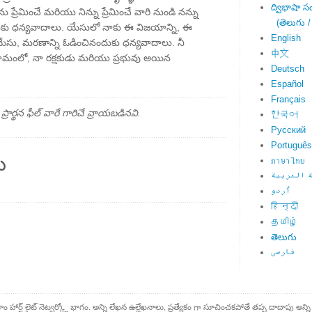
ద్విభాషా స
్రేమించే మరియు నిన్ను ప్రేమించే వారి నుండి నన్ను
(తెలుగు /
మీకు ధన్యవాదాలు. యేసులో నాకు ఈ విజయాన్ని, ఈ
English
యేసు, మరణాన్ని ఓడించినందుకు ధన్యవాదాలు. నీ
中文
ంలో, నా రక్షకుడు మరియు ప్రభువు అయిన
Deutsch
Español
Français
్థన ఫీల్ వారే గారిచే వ్రాయబడినవి.
한국어
Русский
Português
ు
ภาษาไทย
 العربية
اُردو
हिन्दी
தமிழ்
తెలుగు
فارسی
కాం హార్ట్ లైట్ నెట్వర్క్లో భాగం. అన్ని లేఖన ఉల్లేఖనాలు, ప్రత్యేకం గా సూచించకపోతే తప్ప దాదాపు అన్ని