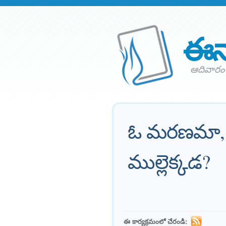
ఈన
ఆదివారం 2
ఓ మరణమా, 
ముల్లెక్కడ?
ఈ కార్యక్రమంలో చేరండి: