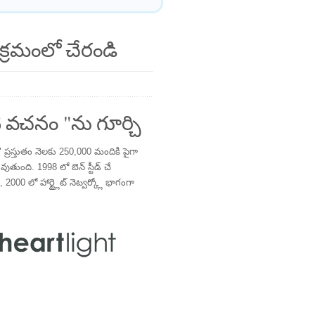
క్రమంలో చేరండి
 వచనం "ను గూర్చి
్రస్తుతం నెలకు 250,000 మందికి పైగా
తుంది. 1998 లో బెన్ స్టీడ్ చే
 2000 లో హార్ట్లైట్ నెట్వర్క్లో భాగంగా