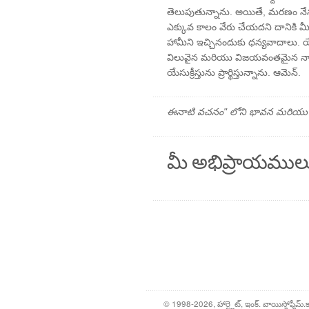
తెలుపుతున్నాను. అయితే, మరణం నేను ప
ఎక్కువ కాలం వేరు చేయదని దానికి 
హామీని ఇచ్చినందుకు ధన్యవాదాలు. 
విలువైన మరియు విజయవంతమైన నామ
యేసుక్రీస్తును ప్రార్థిస్తున్నాను. ఆమెన్.
ఈనాటి వచనం" లోని భావన మరియు ప్రార
మీ అభిప్రాయముల
© 1998-2026, హార్ట్లైట్, ఇంక్. వాయిస్హోఫ్హీమ్.