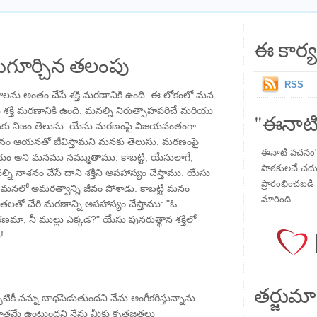
ఈ కార్య
గూర్చిన తలంపు
RSS
లను అంతం చేసే శక్తి మరణానికి ఉంది. ఈ లోకంలో మన
ే శక్తి మరణానికి ఉంది. మనల్ని నిరుత్సాహపరిచే మరియు
"ఈనాటి
ీ మనకు నిజం తెలుసు: యేసు మరణంపై విజయవంతంగా
, మనం ఆయనతో జీవిస్తామని మనకు తెలుసు. మరణంపై
ఈనాటి వచనం" ప
ని మనము నమ్ముతాము. కాబట్టి, యేసులాగే,
పాఠకులచే చదువు
 నాశనం చేసే దాని శక్తిని అపహాస్యం చేస్తాము. యేసు
ప్రారంభించబడి ,
ి మనలో అమరత్వాన్ని జీవం పోశాడు. కాబట్టి మనం
మారింది.
లతో చేరి మరణాన్ని అపహాస్యం చేస్తాము: "ఓ
 నీ ముల్లు ఎక్కడ?" యేసు పునరుత్థాన శక్తిలో
!
తర్జుమా
పటికీ నన్ను బాధపెడుతుందని నేను అంగీకరిస్తున్నాను.
మాత్రమే ఉంటుందని నేను మీకు కృతజ్ఞతలు