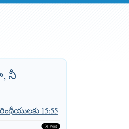
 నీ
ొరింథీయులకు 15:55