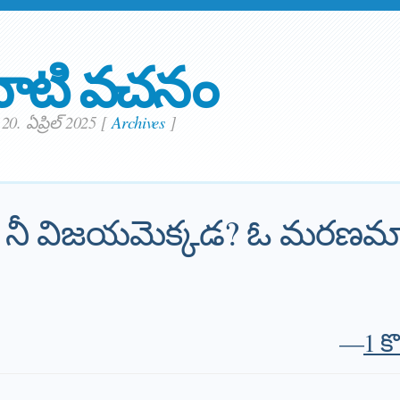
ాటి వచనం
0. ఏప్రిల్ 2025
[
Archives
]
నీ విజయమెక్కడ? ఓ మరణమా,
—
1 క