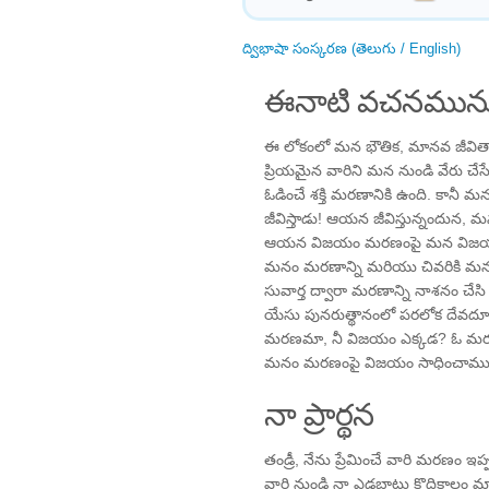
ద్విభాషా సంస్కరణ (తెలుగు / English)
ఈనాటి వచనమును
ఈ లోకంలో మన భౌతిక, మానవ జీవితా
ప్రియమైన వారిని మన నుండి వేరు చేస
ఓడించే శక్తి మరణానికి ఉంది. కాన
జీవిస్తాడు! ఆయన జీవిస్తున్నందున
ఆయన విజయం మరణంపై మన విజయం అ
మనం మరణాన్ని మరియు చివరికి మనల్ని
సువార్త ద్వారా మరణాన్ని నాశనం చేస
యేసు పునరుత్థానంలో పరలోక దేవదూత
మరణమా, నీ విజయం ఎక్కడ? ఓ మరణమా,
మనం మరణంపై విజయం సాధించాము
నా ప్రార్థన
తండ్రీ, నేను ప్రేమించే వారి మరణం ఇప్
వారి నుండి నా ఎడబాటు కొద్దికాలం 