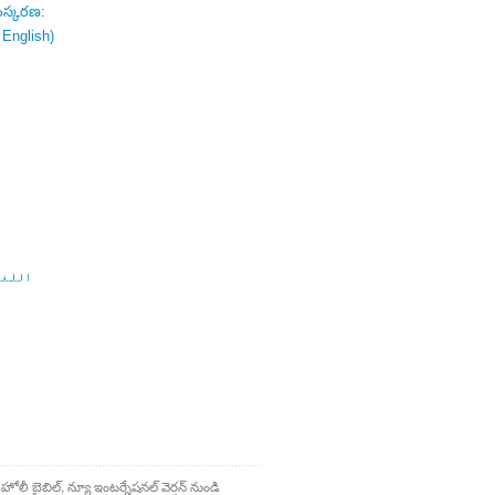
ంస్కరణ:
 English)
اللغة
 హోలీ బైబిల్, న్యూ ఇంటర్నేషనల్ వెర్షన్ నుండి