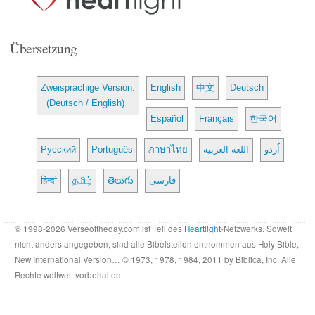
Übersetzung
Zweisprachige Version:
English
中文
Deutsch
(Deutsch / English)
Español
Français
한국어
Русский
Português
ภาษาไทย
اللغة العربية
اُردو
हिन्दी
தமிழ்
తెలుగు
فارسی
© 1998-2026 Verseoftheday.com ist Teil des
Heartlight
-Netzwerks. Soweit
nicht anders angegeben, sind alle Bibelstellen entnommen aus Holy Bible,
New International Version… © 1973, 1978, 1984, 2011 by Biblica, Inc. Alle
Rechte weltweit vorbehalten.