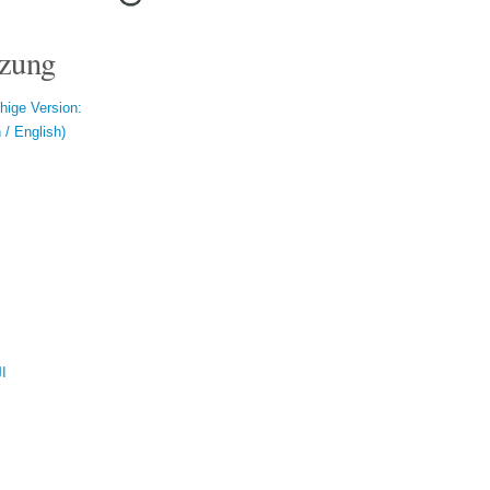
zung
hige Version:
/ English)
ال