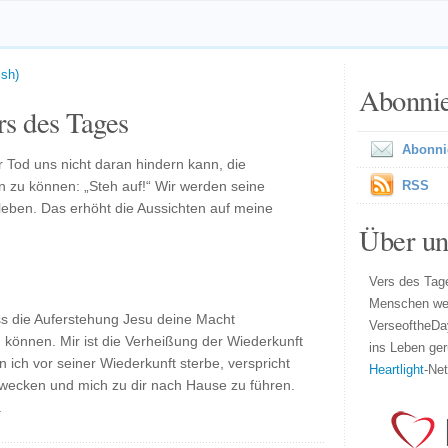
ish)
Abonni
s des Tages
Abonni
er Tod uns nicht daran hindern kann, die
 zu können: „Steh auf!“ Wir werden seine
RSS
leben. Das erhöht die Aussichten auf meine
Über un
Vers des Tage
Menschen wel
ass die Auferstehung Jesu deine Macht
VerseoftheDa
u können. Mir ist die Verheißung der Wiederkunft
ins Leben ger
ich vor seiner Wiederkunft sterbe, verspricht
Heartlight
-Ne
rwecken und mich zu dir nach Hause zu führen.
.