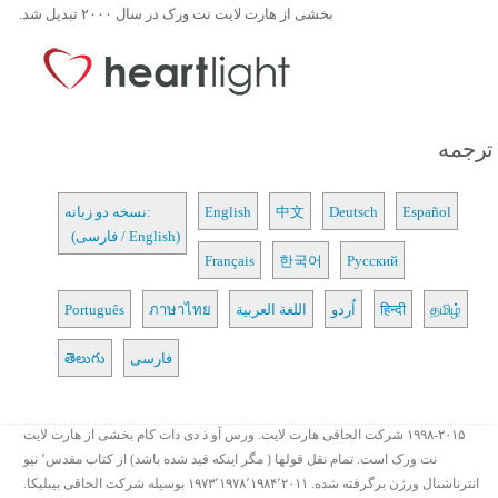
بخشی از هارت لایت نت ورک در سال ۲۰۰۰ تبدیل شد.
ترجمه
Español
Deutsch
中文
English
نسخه دو زبانه:
(فارسی / English)
Français
한국어
Русский
தமிழ்
हिन्दी
اُردو
اللغة العربية
ภาษาไทย
Português
فارسی
తెలుగు
۱۹۹۸-۲۰۱۵ شرکت الحاقی هارت لایت. ورس آو ذ دی دات کام بخشی از هارت لایت
نت ورک است. تمام نقل قولها ( مگر اینکه قید شده باشد) از کتاب مقدس٬ نیو
انترناشنال ورژن برگرفته شده. ۱۹۷۳٬۱۹۷۸٬۱۹۸۴٬۲۰۱۱ بوسیله شرکت الحاقی بیبلیکا.