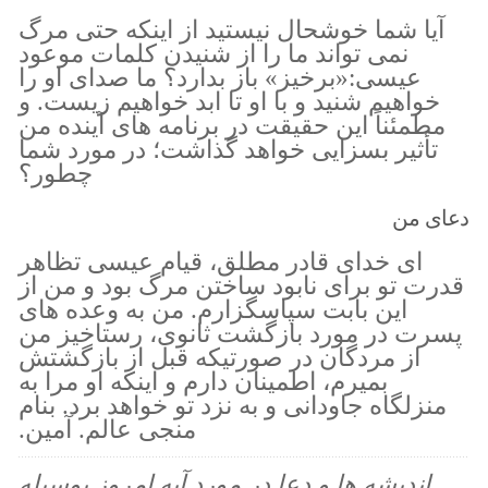
آیا شما خوشحال نیستید از اینکه حتی مرگ
نمی تواند ما را از شنیدن کلمات موعود
عیسی:«برخیز» باز بدارد؟ ما صدای او را
خواهیم شنید و با او تا ابد خواهیم زیست. و
مطمئناً این حقیقت در برنامه های آینده من
تأثیر بسزایی خواهد گذاشت؛ در مورد شما
چطور؟
دعای من
ای خدای قادر مطلق، قیام عیسی تظاهر
قدرت تو برای نابود ساختن مرگ بود و من از
این بابت سپاسگزارم. من به وعده های
پسرت در مورد بازگشت ثانوی، رستاخیز من
از مردگان در صورتیکه قبل از بازگشتش
بمیرم، اطمینان دارم و اینکه او مرا به
منزلگاه جاودانی و به نزد تو خواهد برد. بنام
منجی عالم. آمین.
اندیشه ها و دعا در مورد آیه امروز بوسیله