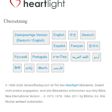
Übersetzung
Zweisprachige Version:
English
中文
Deutsch
(Deutsch / English)
Español
Français
한국어
Русский
Português
ภาษาไทย
اللغة العربية
اُردو
हिन्दी
தமிழ்
తెలుగు
فارسی
© 1998-2026 Verseoftheday.com ist Teil des
Heartlight
-Netzwerks. Soweit
nicht anders angegeben, sind alle Bibelstellen entnommen aus Holy Bible,
New International Version… © 1973, 1978, 1984, 2011 by Biblica, Inc. Alle
Rechte weltweit vorbehalten.