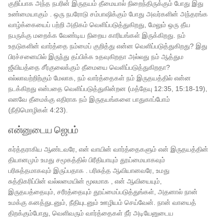
குறிப்பாக அந்த நபரின் இருதயம் தீமையால் நிறைந்திருக்கும் போது இது
உண்மையாகும் . ஒரு நபரோடு சம்பாஷிக்கும் போது அவர்களின் அந்தரங்க
வாழ்க்கையைப் பற்றி அதிகம் வெளிப்படுத்துகிறது, மேலும் ஒரு தீய
நபருக்கு மறைக்க வேண்டிய நிறைய காரியங்கள் இருக்கிறது. நம்
உதடுகளின் வார்த்தை நம்மைப் குறித்து என்ன வெளிப்படுத்துகிறது? இது
பிரச்சனையில் இருந்து தப்பிக்க உதவுகிறதா அல்லது நம் ஆத்தும
ஜீவியத்தை சீர்குலைக்கும் தீமையை வெளிப்படுத்துகிறதா?
எல்லாவற்றிற்கும் மேலாக, நம் வார்த்தைகள் நம் இருதயத்தில் என்ன
நடக்கிறது என்பதை வெளிப்படுத்துகின்றன (மத்தேயு 12:35, 15:18-19),
எனவே தீமைக்கு எதிராக நம் இருதயங்களை பாதுகாப்போம்
(நீதிமொழிகள் 4:23).
என்னுடைய ஜெபம்
கர்த்தராகிய ஆண்டவரே, என் வாயின் வார்த்தைகளும் என் இருதயத்தின்
தியானமும் உமது சமூகத்தில் பிரீதியாயும் தூய்மையாகவும்
பரிசுத்தமாகவும் இருப்பதாக . பரிசுத்த ஆவியானவரே, உமது
சுத்திகரிப்பின் வல்லமையின் மூலமாக , என் ஆவியையும்,
இருதயத்தையும், சரீரத்தையும் தூய்மைப்படுத்துங்கள், அதனால் நான்
உமக்கு கனத்துடனும், நீதியுடனும் ஊழியம் செய்வேன். நான் வாயைத்
திறக்கும்போது, ​​வெளிவரும் வார்த்தைகள் நீர் அடியேனுடைய