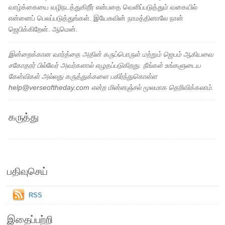
வாழ்க்கையை வழிநடத்துகிறீர் என்பதை வெளிப்படுத்தும் வகையில்
என்னைப் பெலப்படுத்துங்கள். இயேசுவின் நாமத்தினாலே நான்
ஜெபிக்கிறேன். ஆமென்.
இன்றைக்கான வார்த்தை அதின் கருப்பொருள் மற்றும் ஜெபம் ஆகியவை
சகோதரர் பில்வேர் அவர்களால் எழுதப்படுகிறது. நீங்கள் உங்களுடைய
கேள்விகள் அல்லது கருத்துக்களை பகிர்ந்துகொள்ள
help@verseoftheday.com என்ற மின்னஞ்சல் மூலமாக தெரிவிக்கலாம்.
கருத்து
பதிவுசெய்
RSS
இதைப்பற்றி