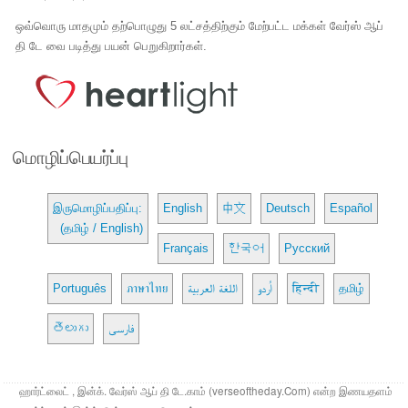
ஒவ்வொரு மாதமும் தற்பொழுது 5 லட்சத்திற்கும் மேற்பட்ட மக்கள் வேர்ஸ் ஆப்
தி டே வை படித்து பயன் பெறுகிறார்கள்.
மொழிப்பெயர்ப்பு
இருமொழிப்பதிப்பு:
English
中文
Deutsch
Español
(தமிழ் / English)
Français
한국어
Русский
Português
ภาษาไทย
اللغة العربية
اُردو
हिन्दी
தமிழ்
తెలుగు
فارسی
ஹார்ட்லைட் , இன்க். வேர்ஸ் ஆப் தி டே.காம் (verseoftheday.Com) என்ற இணயதளம்