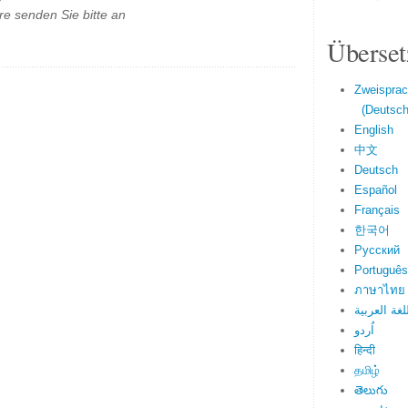
e senden Sie bitte an
Überset
Zweisprac
(Deutsch 
English
中文
Deutsch
Español
Français
한국어
Русский
Português
ภาษาไทย
لغة العربية
اُردو
हिन्दी
தமிழ்
తెలుగు