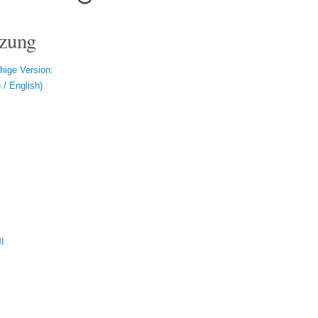
zung
hige Version:
/ English)
ال