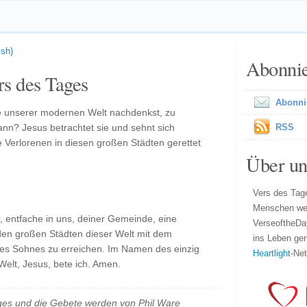
ish)
Abonni
s des Tages
Abonni
e unserer modernen Welt nachdenkst, zu
n? Jesus betrachtet sie und sehnt sich
RSS
e Verlorenen in diesen großen Städten gerettet
Über un
Vers des Tage
Menschen wel
r, entfache in uns, deiner Gemeinde, eine
VerseoftheDa
 den großen Städten dieser Welt mit dem
ins Leben ger
es Sohnes zu erreichen. Im Namen des einzig
Heartlight
-Ne
elt, Jesus, bete ich. Amen.
es und die Gebete werden von Phil Ware