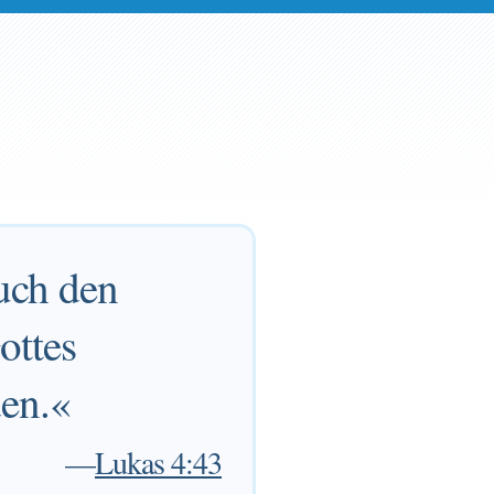
auch den
ottes
den.«
—
Lukas 4:43