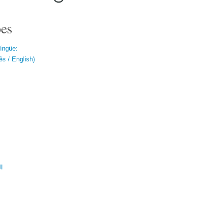
es
língüe:
s / English)
ال