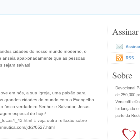
Assinar
Assinar
andes cidades do nosso mundo moderno, o
e anseia apaixonadamente que as pessoas
RSS
s sejam salvas!
Sobre
Devocional Pa
ove em nós, a sua Igreja, uma paixão para
de 250,000 p
nas grandes cidades do mundo com o Evangelho
VerseoftheDay
o único verdadeiro Senhor e Salvador, Jesus,
foi lançado e
magem especial de hoje!
parte da Red
l_lucas4_43.html E veja outra reflexão sobre
neutica.com/jd/2/0527.html