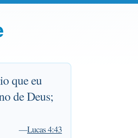
e
io que eu
ino de Deus;
—
Lucas 4:43