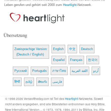
Leben gerufen und gehört seit 2000 zum
Heartlight
-Netzwerk.
Übersetzung
Zweisprachige Version:
English
中文
Deutsch
(Deutsch / English)
Español
Français
한국어
Русский
Português
ภาษาไทย
اللغة العربية
اُردو
हिन्दी
தமிழ்
తెలుగు
فارسی
© 1998-2026 Verseoftheday.com ist Teil des
Heartlight
-Netzwerks. Soweit
nicht anders angegeben, sind alle Bibelstellen entnommen aus Holy Bible,
New International Version… © 1973, 1978, 1984, 2011 by Biblica, Inc. Alle