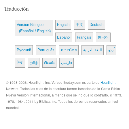
Traducción
Version Bilingue:
English
中文
Deutsch
(Español / English)
Español
Français
한국어
Русский
Português
ภาษาไทย
اللغة العربية
اُردو
हिन्दी
தமிழ்
తెలుగు
فارسی
© 1998-2026, Heartlight, Inc. Verseoftheday.com es parte de
Heartlight
Network. Todas las citas de la escritura fueron tomadas de la Santa Biblia
Nueva Versión Internacional, a menos que se indique lo contrario. © 1973,
1978, 1984, 2011 by Biblica, Inc. Todos los derechos reservados a nivel
mundial.