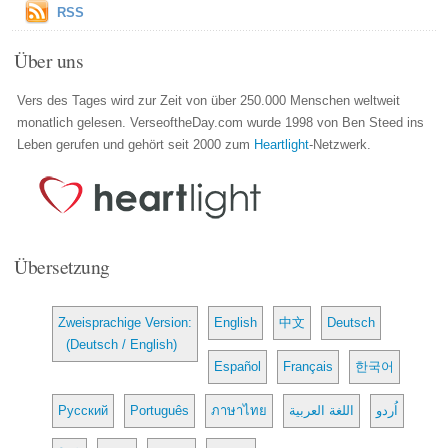
RSS
Über uns
Vers des Tages wird zur Zeit von über 250.000 Menschen weltweit
monatlich gelesen. VerseoftheDay.com wurde 1998 von Ben Steed ins
Leben gerufen und gehört seit 2000 zum
Heartlight
-Netzwerk.
Übersetzung
Zweisprachige Version:
English
中文
Deutsch
(Deutsch / English)
Español
Français
한국어
Русский
Português
ภาษาไทย
اللغة العربية
اُردو