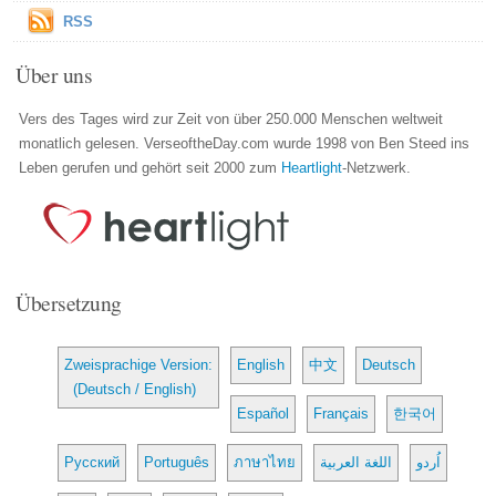
RSS
Über uns
Vers des Tages wird zur Zeit von über 250.000 Menschen weltweit
monatlich gelesen. VerseoftheDay.com wurde 1998 von Ben Steed ins
Leben gerufen und gehört seit 2000 zum
Heartlight
-Netzwerk.
Übersetzung
Zweisprachige Version:
English
中文
Deutsch
(Deutsch / English)
Español
Français
한국어
Русский
Português
ภาษาไทย
اللغة العربية
اُردو