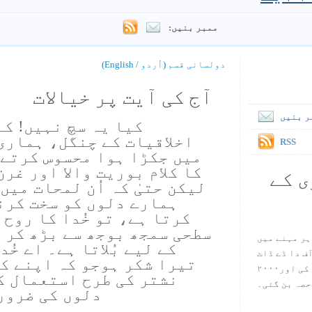
ممبر بنیں:
دولسانی قسم (اُردو / English)
آج کی آیت پر خیالات
ر بنیں
کیا یہ سچ نہیں! کہ
اخلاقیات کے چنگل، ہماری
RSS
میں جکڑا ہوا محسوس کرتے 
کا کلام بوریت والا اور غر
ی کے
لیکن حتیٰ کہ اُن لمحات میں
ہمارے دلوں کو سخت کرن
کرتا ہے، تو خُدا کا روح ہ
سطحی سمجھ بوجھ سے بڑھ کر 
ہر مہنے میں
کے لیے بُلاتا ہے۔ اے خُ
س آف دا ڈے ڈاٹ
تیرا شکر ہوجو کہ اپنے کل
کام ۱۹۹۸ میں بین سٹیڈ نے شروع کی اور۲۰۰۰
نشتر کی طرح استعمال ک
حصہ بن گئی۔
دلوں کی ضرور