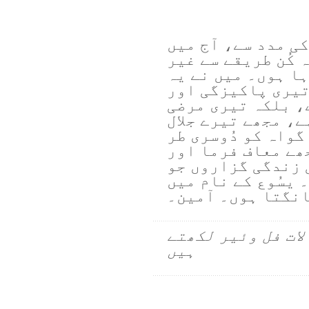
کی مدد سے، آج میں
 کُن طریقے سے غیر
ہا ہوں۔ میں نے یہ
 تیری پاکیزگی اور
، بلکہ تیری مرضی
ے، مجھے تیرے جلال
گواہ کو دُوسری طر
جھے معاف فرما اور
 زندگی گزاروں جو
 یسُوع کے نام میں
نگتا ہوں۔ آمین۔
لات فل وئیر لکھتے
ہیں