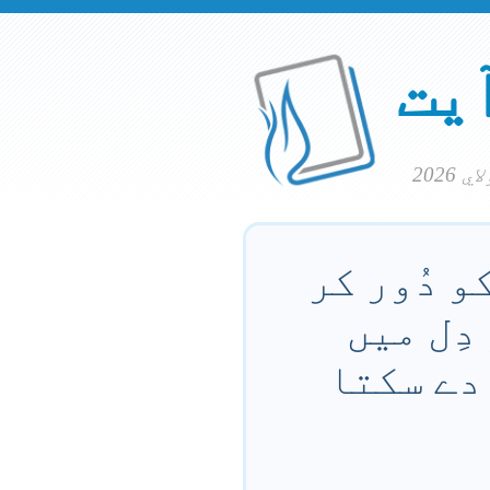
آیت
و دُور کر
دِل میں
 دے سکتا