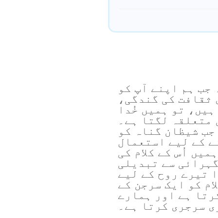
 جب ہم اپنے آپ کو
 ثقافت کی گندگی،
ہیں، تو ہمیں خُدا
ن متعلقہ لگتا ہے۔
 جب شیظان گناہ کو
ے کے لیے استعمال
میں اُس کے کلام کی
گہرائی سے تبدیلی
دا تیرے روح کے لیے
ام کو ایک سرجن کے
رتا ہے اور ہمارے
ی سرجری کرتا ہے۔