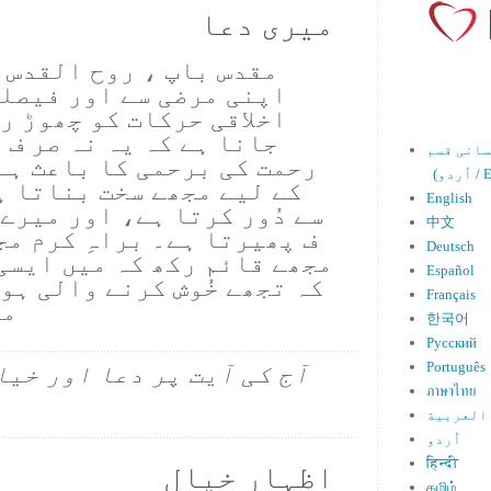
میری دعا
مقدس باپ ، روح القدس 
اپنی مرضی سے اور فیصلہ
اخلاقی حرکات کو چھوڑ ر
جانا ہے کہ یہ نہ صر ف
رحمت کی برحمی کا باعث ہے
Engl)
کے لیے مجھے سخت بناتا ہ
English
سے دُور کرتا ہے، اور میرے 
中文
ف پھیرتا ہے۔ براہِ کرم م
Deutsch
مجھے قائم رکھ کہ میں ایسی
Español
کہ تجھے خُوش کرنے والی ہو۔
Français
ما
한국어
Русский
Português
آج کی آیت پر دعا اور خیا
ภาษาไทย
العربية
اُردو
हिन्दी
اظہارِ خیال
தமிழ்