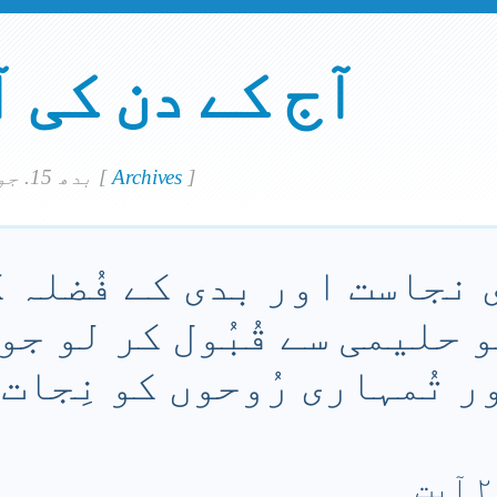
آج کے دن کی 
]
Archives
[
بدھ 15. جولاي 2026
 نجاست اور بدی کے فُضلہ ک
و حلیمی سے قُبُول کر لو جو 
 تُمہاری رُوحوں کو نِجات