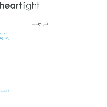
ترجمہ
دولسانی قسم:
(اُردو / ish
اللغة 