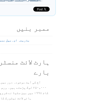
ممبر بنیں
بذریعہ ای۔میل ممب
ہارٹ لائٹ منسٹر
بارے
آج کی آیت موجودہ دور میں 
۲۵۰،۰۰۰ لوگ پڑھتے ہیں۔ ور
ہائی لائٹ نیٹورک کا 