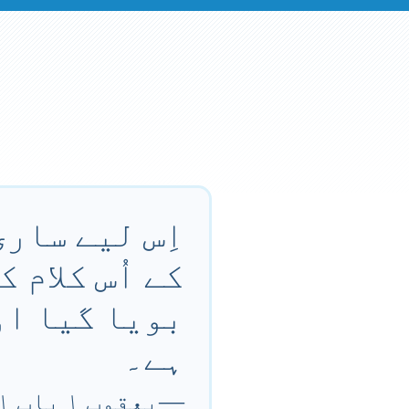
اِس لیے ساری
کے اُس کلام ک
بویا گیا اور
ہے۔
—
یعقوب ۱ باب ۲۱ آیت