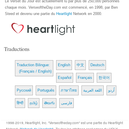
Le Verset du Jour est actuellement lu par plus de 250,000 personnes
chaque mois. VerseoftheDay.com est commencé, en 1998, par Ben
Steed et devenu une partie du
Heartlight
Network en 2000.
Traductions
Traduction Bilingue:
English
中文
Deutsch
(Français / English)
Español
Français
한국어
Русский
Português
ภาษาไทย
اللغة العربية
اُردو
हिन्दी
தமிழ்
తెలుగు
فارسی
1998-2019, Heartlight, Inc. "Verseoftheday.com" est une partie du Heartlight