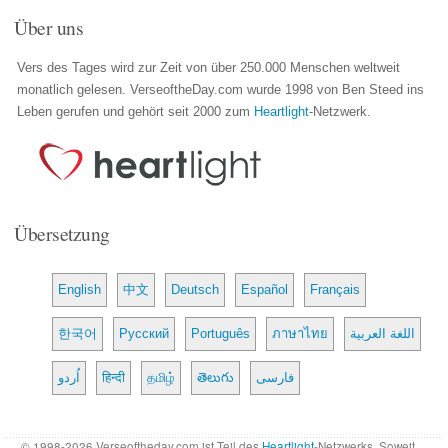
Über uns
Vers des Tages wird zur Zeit von über 250.000 Menschen weltweit
monatlich gelesen. VerseoftheDay.com wurde 1998 von Ben Steed ins
Leben gerufen und gehört seit 2000 zum
Heartlight
-Netzwerk.
Übersetzung
English
中文
Deutsch
Español
Français
한국어
Русский
Português
ภาษาไทย
اللغة العربية
اُردو
हिन्दी
தமிழ்
తెలుగు
فارسی
© 1998-2026 Verseoftheday.com ist Teil des
Heartlight
-Netzwerks. Soweit