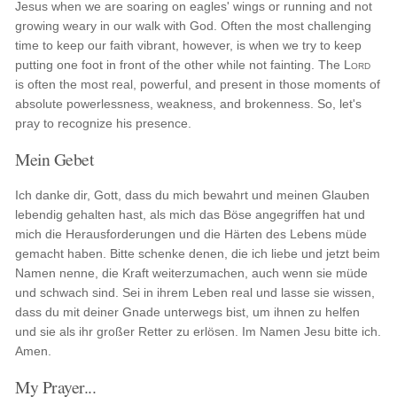
Jesus when we are soaring on eagles' wings or running and not
growing weary in our walk with God. Often the most challenging
time to keep our faith vibrant, however, is when we try to keep
putting one foot in front of the other while not fainting. The
Lord
is often the most real, powerful, and present in those moments of
absolute powerlessness, weakness, and brokenness. So, let's
pray to recognize his presence.
Mein Gebet
Ich danke dir, Gott, dass du mich bewahrt und meinen Glauben
lebendig gehalten hast, als mich das Böse angegriffen hat und
mich die Herausforderungen und die Härten des Lebens müde
gemacht haben. Bitte schenke denen, die ich liebe und jetzt beim
Namen nenne, die Kraft weiterzumachen, auch wenn sie müde
und schwach sind. Sei in ihrem Leben real und lasse sie wissen,
dass du mit deiner Gnade unterwegs bist, um ihnen zu helfen
und sie als ihr großer Retter zu erlösen. Im Namen Jesu bitte ich.
Amen.
My Prayer...