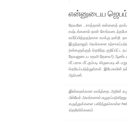
.
என்னுடைய ஜெபம
தேவனே , சாத்தான் என்னைத் தாக்கி
கஷ்டங்களால் நான் சோர்வடைந்தபோத
உயிர்ப்பித்ததற்காக உமக்கு நன்றி. 
இருந்தாலும் அவர்களை உற்சாகப்படு
(உங்களுக்குத் தெரிந்த குறிப்பிட்ட 
தேவனுடைய உதவி தேவை!) ஆண்டவரே 
மீட்பராக மீட்கும்படி கிருபையுடன் ம
தெரியப்படுத்துங்கள். இயேசுவின் ந
ஆமென்.
இன்றைக்கான வார்த்தை அதின் கரு
பில்வேர் அவர்களால் எழுதப்படுகிறத
கருத்துக்களை பகிர்ந்துகொள்ள h
தெரிவிக்கலாம்.