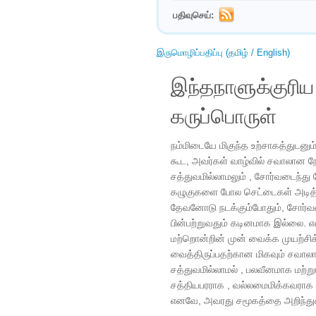
பதிவுசெய்:
இருமொழிப்பதிப்பு (தமிழ் / English)
இந்தநாளுக்குரி
கருப்பொருள்
நம்மிடையே மிகுந்த உற்சாகத்துடனும் 
கூட, அவர்கள் வாழ்வில் சவாலான நே
சத்துவமில்லாமலும் , சோர்வடைந்து
கழுகுகளை போல செட்டைகள் அடித்து
தேவனோடு நடக்கும்போதும், சோர்வட
பின்பற்றுவதும் கடினமாக இல்லை. எ
மற்றொன்றின் முன் வைக்க முயற்சிக்
வைத்திருப்பதற்கான மிகவும் சவால
சத்துவமில்லாமல் , பலவீனமாக மற்
சத்தியபரராக , வல்லமைமிக்கவராக ம
எனவே, அவரது சமூகத்தை அறிந்துக