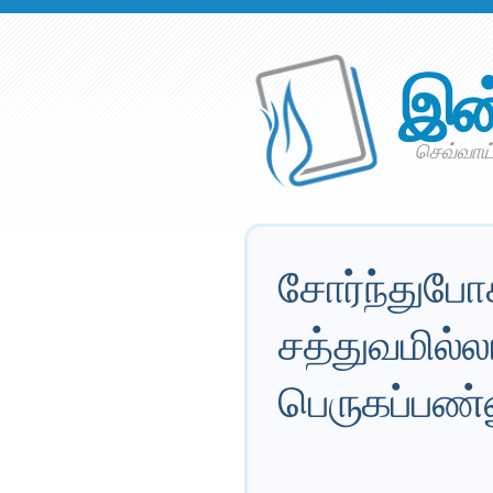
இன
செவ்வாய
சோர்ந்துபோ
சத்துவமில்ல
பெருகப்பண்ண