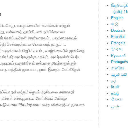
இருமொழிப்ப
்
(தமிழ் / E
English
中文
யபோது, ​​வாழ்க்கையின் சவால்கள் மற்றும்
Deutsch
ு, ​​என்னைத் தாங்கி, என் நம்பிக்கையை
Español
நான் நேசிப்பவர்கள் சோர்வாகவும் , பலவீனமாகவும்
Français
த்தி செல்வதற்கான பெலனைத் தாரும் ...
한국어
நபர்களுக்காகப் ஜெபிக்கவும் , வாழ்க்கையில் முன்னேற
Русский
! நீர் அவர்களுக்கு உதவும், அவர்களின் பெரிய
Português
றுபடியுமாய் வருகிறீர்கள் என்பதை அவர்களுக்குத்
ภาษาไทย
ல்ல நாமத்தின் மூலமாய் , நான் இதைக் கேட்கிறேன்.
اللغة العربية
اُردو
हिन्दी
ப்பொருள் மற்றும் ஜெபம் ஆகியவை சகோதரர்
தமிழ்
ு. நீங்கள் உங்களுடைய கேள்விகள் அல்லது
తెలుగు
elp@verseoftheday.com என்ற மின்னஞ்சல் மூலமாக
فارسی