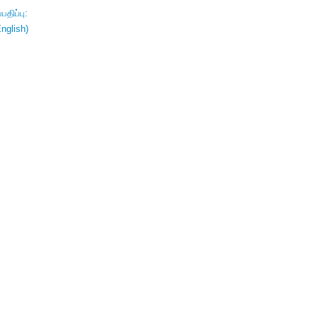
திப்பு:
nglish)