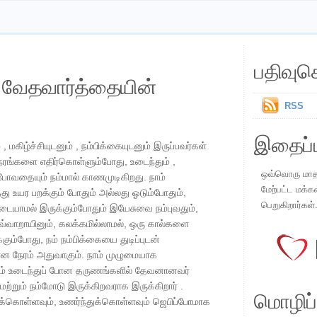
பதிவுச
ய வேதவார்த்தையின்
RSS
இதைப்ப
, மகிழ்ச்சியுடனும் , நம்பிக்கையுடனும் இருப்பவர்கள்
ரங்களை எதிர்கொள்ளும்போது, ​​உடைந்தும் ,
ஒவ்வொரு மாதமு
 போவதையும் நம்மால் காணமுடிகிறது. நாம்
மேற்பட்ட மக்க
 உயர பறக்கும் போதும் அல்லது ஓடும்போதும்,
பெறுகிறார்கள்
ையாமல் இருக்கும்போதும் இயேசுவை நம்புவதும்,
வ்வாறாயினும், கலக்கமில்லாமல், ஒரு கால்களை
கும்போது, நம் நம்பிக்கையை துடிப்புடன்
ான நேரம் அதுவாகும். நாம் முழுமையாக
றும் உடைந்துப் போன தருணங்களில் தேவனானவர்
ற்றும் நம்மோடு இருக்கிறவராக இருக்கிறார் .
மொழிப்ப
்கொள்ளவும், உணர்ந்துக்கொள்ளவும் ஜெபிப்போமாக