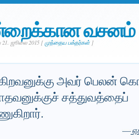
்றைக்கான வசனம்
் 21. ஜூலை 2015
[
முந்தைய பக்தர்கள்
]
கிறவனுக்கு அவர் பெலன் கொட
ாதவனுக்குச் சத்துவத்தைப்
ுகிறார்.
—
ஏச