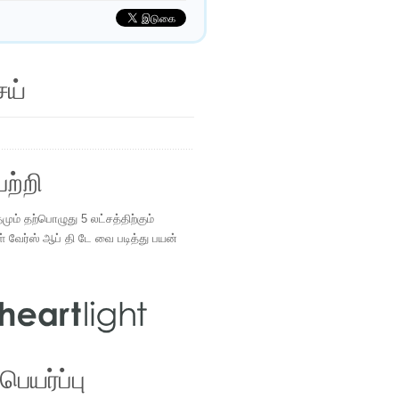
ெய்
ற்றி
ம் தற்பொழுது 5 லட்சத்திற்கும்
ள் வேர்ஸ் ஆப் தி டே வை படித்து பயன்
.
ெயர்ப்பு