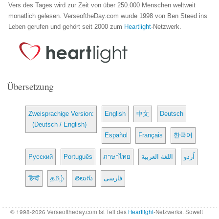
Vers des Tages wird zur Zeit von über 250.000 Menschen weltweit
monatlich gelesen. VerseoftheDay.com wurde 1998 von Ben Steed ins
Leben gerufen und gehört seit 2000 zum
Heartlight
-Netzwerk.
Übersetzung
Zweisprachige Version:
English
中文
Deutsch
(Deutsch / English)
Español
Français
한국어
Русский
Português
ภาษาไทย
اللغة العربية
اُردو
हिन्दी
தமிழ்
తెలుగు
فارسی
© 1998-2026 Verseoftheday.com ist Teil des
Heartlight
-Netzwerks. Soweit