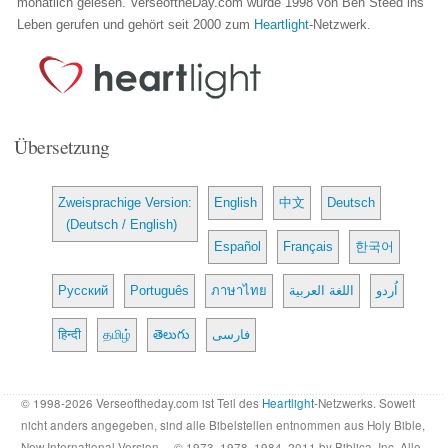
monatlich gelesen. VerseoftheDay.com wurde 1998 von Ben Steed ins
Leben gerufen und gehört seit 2000 zum
Heartlight
-Netzwerk.
Übersetzung
Zweisprachige Version:
English
中文
Deutsch
(Deutsch / English)
Español
Français
한국어
Русский
Português
ภาษาไทย
اللغة العربية
اُردو
हिन्दी
தமிழ்
తెలుగు
فارسی
© 1998-2026 Verseoftheday.com ist Teil des
Heartlight
-Netzwerks. Soweit
nicht anders angegeben, sind alle Bibelstellen entnommen aus Holy Bible,
New International Version… © 1973, 1978, 1984, 2011 by Biblica, Inc. Alle