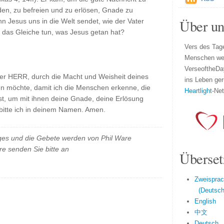
en, zu befreien und zu erlösen, Gnade zu
Über un
n Jesus uns in die Welt sendet, wie der Vater
ch das Gleiche tun, was Jesus getan hat?
Vers des Tage
Menschen wel
VerseoftheDa
eber HERR, durch die Macht und Weisheit deines
ins Leben ger
ken möchte, damit ich die Menschen erkenne, die
Heartlight
-Ne
st, um mit ihnen deine Gnade, deine Erlösung
 bitte ich in deinem Namen. Amen.
es und die Gebete werden von Phil Ware
e senden Sie bitte an
Überset
Zweisprac
(Deutsch 
English
中文
Deutsch