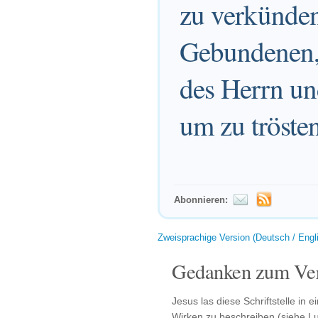
zu verkünden
Gebundenen,
des Herrn un
um zu trösten
Abonnieren:
Zweisprachige Version (Deutsch / Engl
Gedanken zum Ver
Jesus las diese Schriftstelle in
Wirken zu beschreiben (siehe Lu