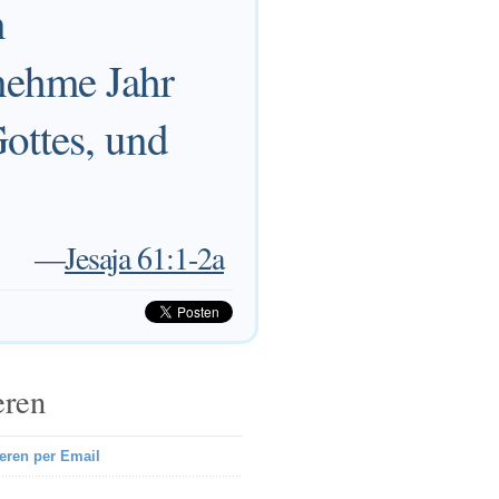
n
nehme Jahr
ottes, und
—
Jesaja 61:1-2a
eren
eren per Email