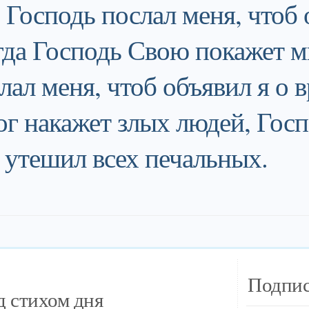
 Господь послал меня, чтоб 
гда Господь Свою покажет м
лал меня, чтоб объявил я о 
ог накажет злых людей, Гос
я утешил всех печальных.
Подпис
 стихом дня