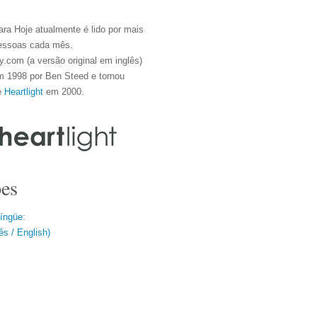
ra Hoje atualmente é lido por mais
essoas cada mês.
.com (a versão original em inglês)
m 1998 por Ben Steed e tornou
e
Heartlight
em 2000.
es
língüe:
s / English)