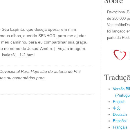
Sobre
Devocional Pa
de 250,000 p
VerseoftheDay
o Seu Espírito, que deseja operar em mim
foi lançado e
a meus olhos, querido SENHOR, para me ajudar
parte da Red
o meu caminho, para eu compartilhar sua graça,
isto no nome de Jesus. Amém. || Veja a imagem:
l_isaias61_1-2.html
evocional Para Hoje são de autoria de Phil
Traduçõ
tas ou comentários para
Versão Bi
(Portuguê
English
中文
Deutsch
Español
Français