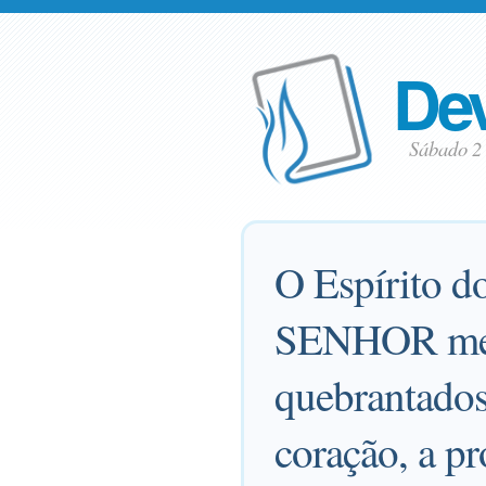
Dev
Sábado 2
O Espírito 
SENHOR me u
quebrantados
coração, a pr