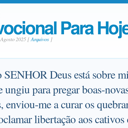
ocional Para Hoj
 Agosto 2025
[
Arquivos
]
do SENHOR Deus está sobre m
ngiu para pregar boas-novas
, enviou-me a curar os quebra
oclamar libertação aos cativos