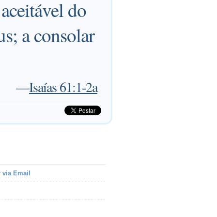
aceitável do
s; a consolar
—
Isaías 61:1-2a
 via Email