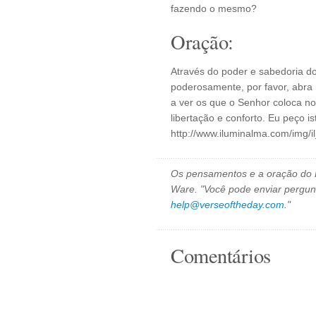
fazendo o mesmo?
Oração:
Através do poder e sabedoria d
poderosamente, por favor, abr
a ver os que o Senhor coloca n
libertação e conforto. Eu peço 
http://www.iluminalma.com/img/i
Os pensamentos e a oração do D
Ware. "Você pode enviar pergun
help@verseoftheday.com
."
Comentários