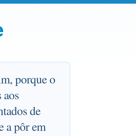
e
im, porque o
 aos
ntados de
 e a pôr em