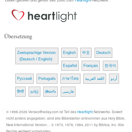
Leben gerufen und gehört seit 2000 zum
Heartlight
-Netzwerk.
Übersetzung
Zweisprachige Version:
English
中文
Deutsch
(Deutsch / English)
Español
Français
한국어
Русский
Português
ภาษาไทย
اللغة العربية
اُردو
हिन्दी
தமிழ்
తెలుగు
فارسی
© 1998-2026 Verseoftheday.com ist Teil des
Heartlight
-Netzwerks. Soweit
nicht anders angegeben, sind alle Bibelstellen entnommen aus Holy Bible,
New International Version… © 1973, 1978, 1984, 2011 by Biblica, Inc. Alle
Rechte weltweit vorbehalten.