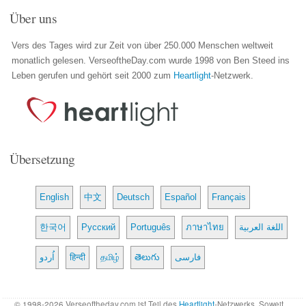
Über uns
Vers des Tages wird zur Zeit von über 250.000 Menschen weltweit
monatlich gelesen. VerseoftheDay.com wurde 1998 von Ben Steed ins
Leben gerufen und gehört seit 2000 zum
Heartlight
-Netzwerk.
Übersetzung
English
中文
Deutsch
Español
Français
한국어
Русский
Português
ภาษาไทย
اللغة العربية
اُردو
हिन्दी
தமிழ்
తెలుగు
فارسی
© 1998-2026 Verseoftheday.com ist Teil des
Heartlight
-Netzwerks. Soweit